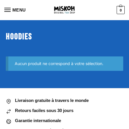
Aller
Aller
à
au
MENU
0
la
contenu
navigation
Hoodies
Aucun produit ne correspond à votre sélection.
Livraison gratuite à travers le monde
Retours faciles sous 30 jours
Garantie internationale