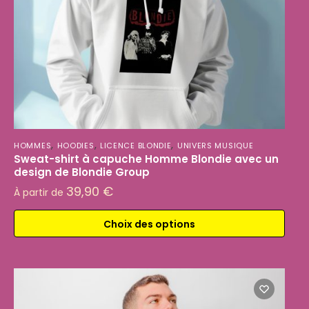
,
,
,
HOMMES
HOODIES
LICENCE BLONDIE
UNIVERS MUSIQUE
Sweat-shirt à capuche Homme Blondie avec un
design de Blondie Group
39,90
€
À partir de
Choix des options