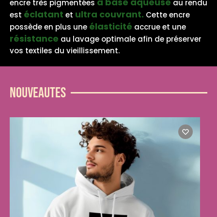
à base aqueuse
encre très pigmentées
au rendu
éclatant
ultra couvrant.
est
et
Cette encre
élasticité
possède en plus une
accrue et une
résistance
au lavage optimale afin de préserver
vos textiles du vieillissement.
Nouveautes