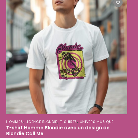
,
,
,
HOMMES
LICENCE BLONDIE
T-SHIRTS
UNIVERS MUSIQUE
T-shirt Homme Blondie avec un design de
Blondie Call Me