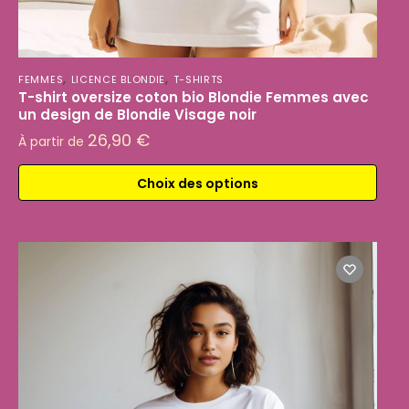
,
,
FEMMES
LICENCE BLONDIE
T-SHIRTS
T-shirt oversize coton bio Blondie Femmes avec
un design de Blondie Visage noir
26,90
€
À partir de
Choix des options