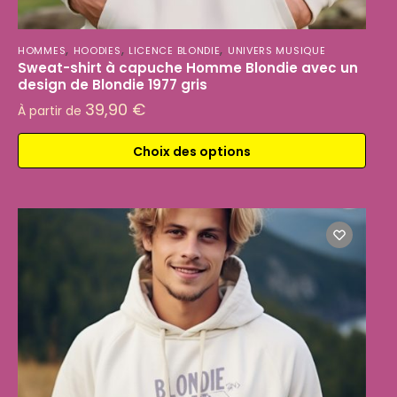
,
,
,
HOMMES
HOODIES
LICENCE BLONDIE
UNIVERS MUSIQUE
Sweat-shirt à capuche Homme Blondie avec un
design de Blondie 1977 gris
39,90
€
À partir de
Choix des options