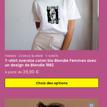
,
,
FEMMES
LICENCE BLONDIE
T-SHIRTS
T-shirt oversize coton bio Blondie Femmes avec
un design de Blondie 1982
26,90
€
À partir de
Choix des options