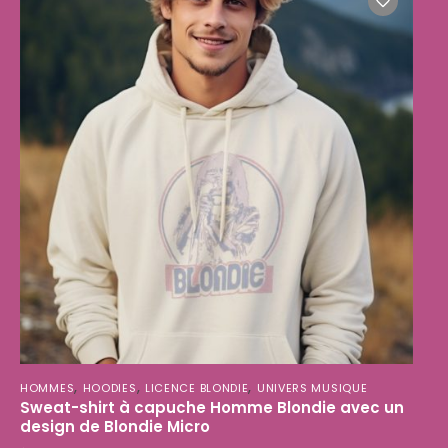
,
,
,
HOMMES
HOODIES
LICENCE BLONDIE
UNIVERS MUSIQUE
Sweat-shirt à capuche Homme Blondie avec un
design de Blondie Micro