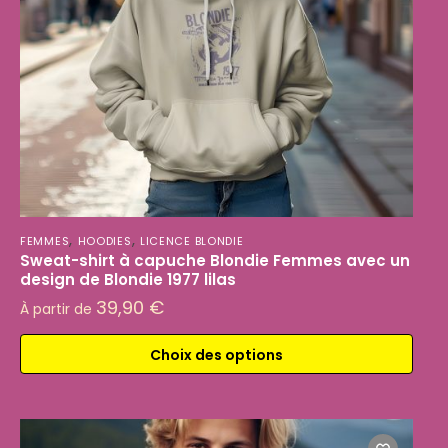
,
,
FEMMES
HOODIES
LICENCE BLONDIE
Sweat-shirt à capuche Blondie Femmes avec un
design de Blondie 1977 lilas
39,90
€
À partir de
Choix des options