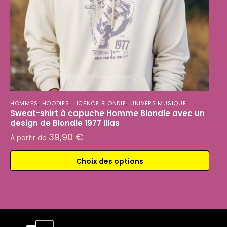
,
,
,
HOMMES
HOODIES
LICENCE BLONDIE
UNIVERS MUSIQUE
Sweat-shirt à capuche Homme Blondie avec un
design de Blondie 1977 lilas
39,90
€
À partir de
Choix des options