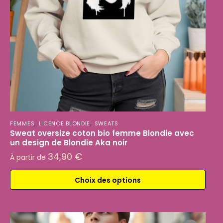
,
,
FEMMES
LICENCE BLONDIE
SWEATS
Sweat oversize coton bio femme Blondie avec
un design de Blondie Aka noir
34,90
€
À partir de
Choix des options