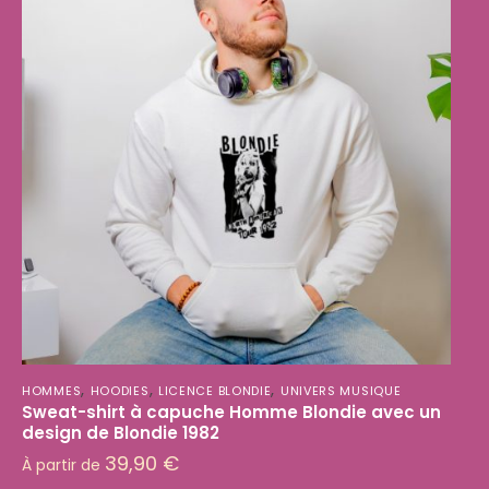
,
,
,
HOMMES
HOODIES
LICENCE BLONDIE
UNIVERS MUSIQUE
Sweat-shirt à capuche Homme Blondie avec un
design de Blondie 1982
39,90
€
À partir de