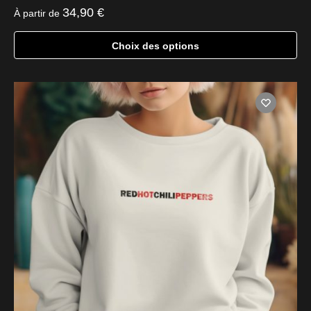
34,90
€
À partir de
Choix des options
Ce
produit
a
plusieurs
variations.
Les
options
peuvent
être
choisies
sur
la
page
du
produit