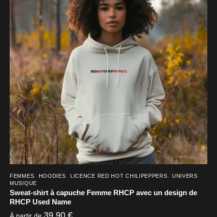
variations.
Les
options
peuvent
être
choisies
sur
la
page
du
produit
,
,
,
FEMMES
HOODIES
LICENCE RED HOT CHILIPEPPERS
UNIVERS
MUSIQUE
Sweat-shirt à capuche Femme RHCP avec un design de
RHCP Used Name
39,90
€
À partir de