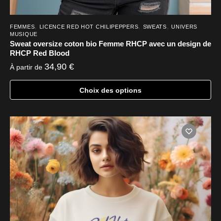
,
,
,
FEMMES
LICENCE RED HOT CHILIPEPPERS
SWEATS
UNIVERS
MUSIQUE
Sweat oversize coton bio Femme RHCP avec un design de
RHCP Red Blood
34,90
€
À partir de
Choix des options
Ce
produit
a
plusieurs
variations.
Les
options
peuvent
être
choisies