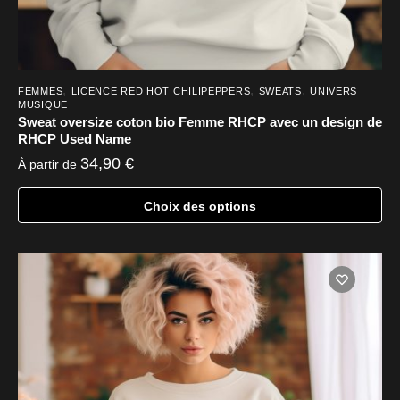
,
,
,
FEMMES
LICENCE RED HOT CHILIPEPPERS
SWEATS
UNIVERS
MUSIQUE
Sweat oversize coton bio Femme RHCP avec un design de
RHCP Used Name
34,90
€
À partir de
Choix des options
Ce
produit
a
plusieurs
variations.
Les
options
peuvent