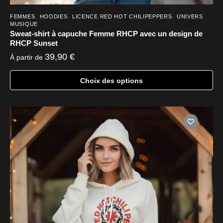
,
,
,
FEMMES
HOODIES
LICENCE RED HOT CHILIPEPPERS
UNIVERS
MUSIQUE
Sweat-shirt à capuche Femme RHCP avec un design de
RHCP Sunset
39,90
€
À partir de
Choix des options
Ce
produit
a
plusieurs
variations.
Les
options
peuvent
être
choisies
sur