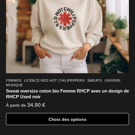
être
choisies
sur
la
page
du
produit
,
,
,
FEMMES
LICENCE RED HOT CHILIPEPPERS
SWEATS
UNIVERS
MUSIQUE
Sweat oversize coton bio Femme RHCP avec un design de
RHCP Used noir
34,90
€
À partir de
Choix des options
Ce