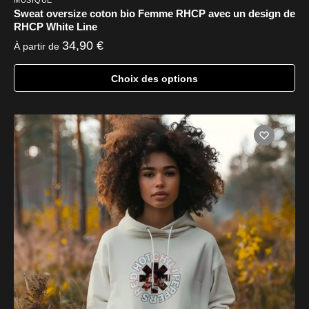
Sweat oversize coton bio Femme RHCP avec un design de
RHCP White Line
34,90
€
À partir de
Choix des options
Ce
produit
a
plusieurs
variations.
Les
options
peuvent
être
choisies
sur
la
page