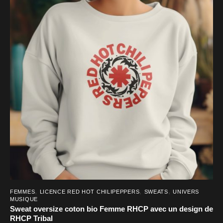
plusieurs
variations.
Les
options
peuvent
être
choisies
sur
la
page
du
produit
,
,
,
FEMMES
LICENCE RED HOT CHILIPEPPERS
SWEATS
UNIVERS
MUSIQUE
Sweat oversize coton bio Femme RHCP avec un design de
RHCP Tribal