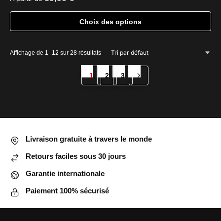
Choix des options
Ce
produit
Affichage de 1–12 sur 28 résultats
a
plusieurs
1
2
3
variations.
Les
options
peuvent
être
Livraison gratuite à travers le monde
choisies
Retours faciles sous 30 jours
sur
la
Garantie internationale
page
Paiement 100% sécurisé
du
produit