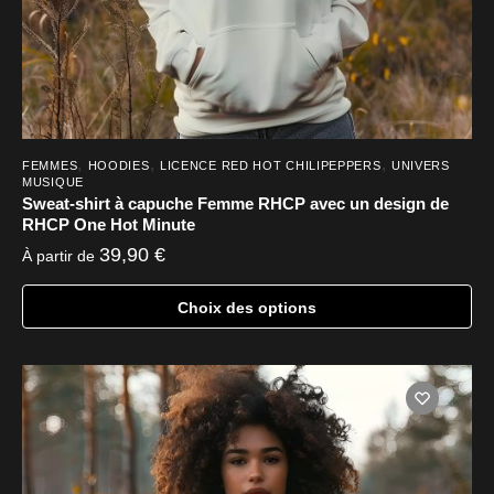
du
produit
,
,
,
FEMMES
HOODIES
LICENCE RED HOT CHILIPEPPERS
UNIVERS
MUSIQUE
Sweat-shirt à capuche Femme RHCP avec un design de
RHCP One Hot Minute
39,90
€
À partir de
Choix des options
Ce
produit
a
plusieurs
variations.
Les