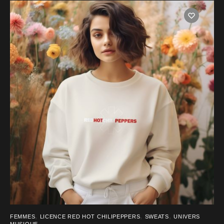
produit
a
plusieurs
variations.
Les
options
peuvent
être
choisies
sur
la
page
du
produit
,
,
,
FEMMES
LICENCE RED HOT CHILIPEPPERS
SWEATS
UNIVERS
MUSIQUE