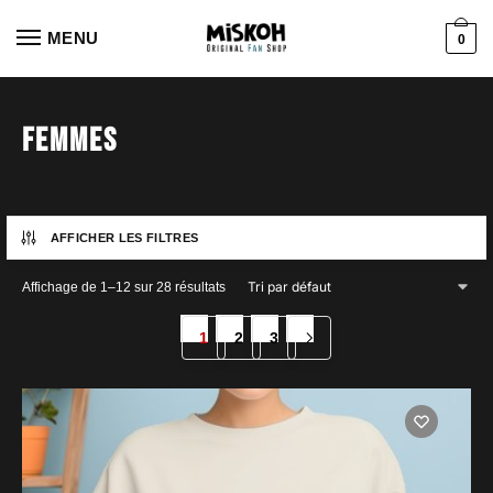
Aller
Aller
à
au
MENU
0
la
contenu
navigation
Femmes
AFFICHER LES FILTRES
Affichage de 1–12 sur 28 résultats
1
2
3