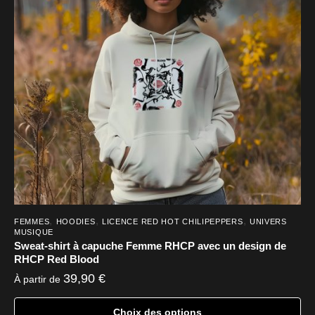
options
peuvent
être
choisies
sur
la
page
du
produit
,
,
,
FEMMES
HOODIES
LICENCE RED HOT CHILIPEPPERS
UNIVERS
MUSIQUE
Sweat-shirt à capuche Femme RHCP avec un design de
RHCP Red Blood
39,90
€
À partir de
Choix des options