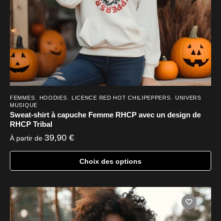
la
page
du
produit
,
,
,
FEMMES
HOODIES
LICENCE RED HOT CHILIPEPPERS
UNIVERS
MUSIQUE
Sweat-shirt à capuche Femme RHCP avec un design de
RHCP Tribal
39,90
€
À partir de
Choix des options
Ce
produit
a
plusieurs