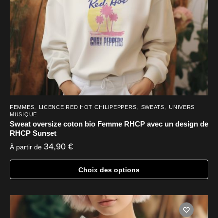
sur
la
page
du
produit
,
,
,
FEMMES
LICENCE RED HOT CHILIPEPPERS
SWEATS
UNIVERS
MUSIQUE
Sweat oversize coton bio Femme RHCP avec un design de
RHCP Sunset
34,90
€
À partir de
Choix des options
Ce
produit
a