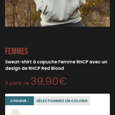
Femmes
Sweat-shirt à capuche Femme RHCP avec un
design de RHCP Red Blood
39,90
€
À partir de
SÉLECTIONNEZ UN COLORIS
COULEUR :
beige sable