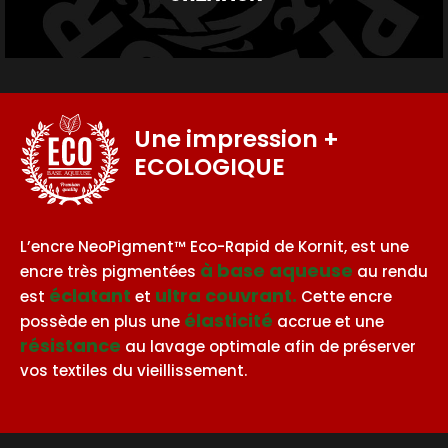
Une impression
+
ECOLOGIQUE
BASE AQUEUSE
L’encre NeoPigment™ Eco-Rapid de Kornit, est une
à base aqueuse
encre très pigmentées
au rendu
éclatant
ultra couvrant.
est
et
Cette encre
élasticité
possède en plus une
accrue et une
résistance
au lavage optimale afin de préserver
vos textiles du vieillissement.