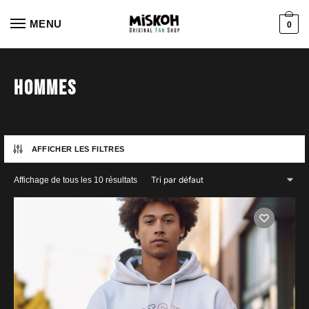
Aller
Aller
à
au
MENU
0
la
contenu
navigation
Hommes
AFFICHER LES FILTRES
Affichage de tous les 10 résultats