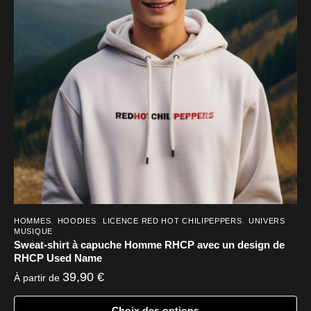
options
peuvent
être
choisies
sur
la
page
du
produit
,
,
,
HOMMES
HOODIES
LICENCE RED HOT CHILIPEPPERS
UNIVERS
MUSIQUE
Sweat-shirt à capuche Homme RHCP avec un design de
RHCP Used Name
39,90
€
À partir de
Choix des options