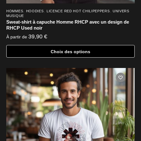
,
,
,
HOMMES
HOODIES
LICENCE RED HOT CHILIPEPPERS
UNIVERS
MUSIQUE
Sweat-shirt à capuche Homme RHCP avec un design de
RHCP Used noir
39,90
€
À partir de
Choix des options
Ce
produit
a
plusieurs
variations.
Les
options
peuvent
être
choisies
sur