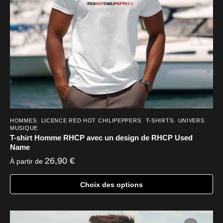
sur
la
page
du
produit
,
,
,
HOMMES
LICENCE RED HOT CHILIPEPPERS
T-SHIRTS
UNIVERS
MUSIQUE
T-shirt Homme RHCP avec un design de RHCP Used
Name
26,90
€
À partir de
Choix des options
Ce
produit