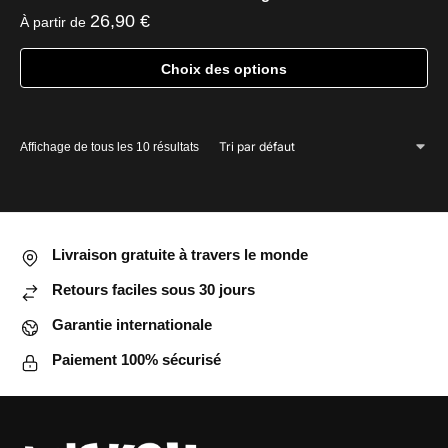
26,90
€
À partir de
Choix des options
Ce
produit
Affichage de tous les 10 résultats
a
plusieurs
variations.
Les
options
Livraison gratuite à travers le monde
peuvent
Retours faciles sous 30 jours
être
choisies
Garantie internationale
sur
Paiement 100% sécurisé
la
page
du
produit