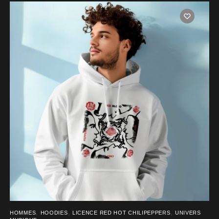
produit
a
plusieurs
variations.
Les
options
peuvent
être
choisies
sur
la
page
du
produit
,
,
,
HOMMES
HOODIES
LICENCE RED HOT CHILIPEPPERS
UNIVERS