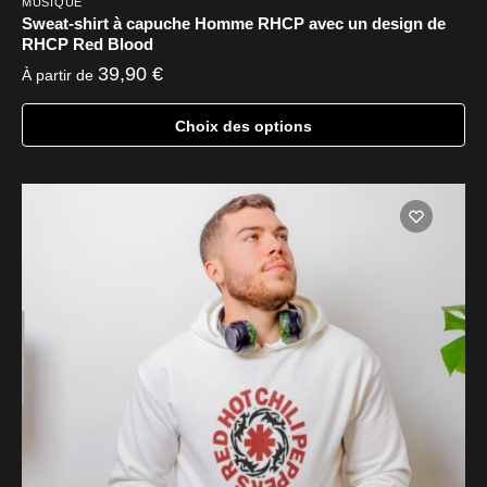
MUSIQUE
Sweat-shirt à capuche Homme RHCP avec un design de
RHCP Red Blood
39,90
€
À partir de
Choix des options
Ce
produit
a
plusieurs
variations.
Les
options
peuvent
être
choisies
sur
la
page