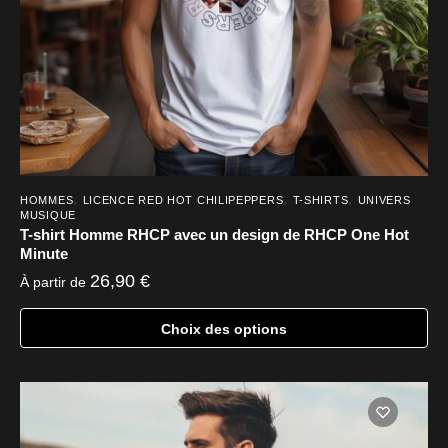
la
page
du
produit
,
,
,
HOMMES
LICENCE RED HOT CHILIPEPPERS
T-SHIRTS
UNIVERS
MUSIQUE
T-shirt Homme RHCP avec un design de RHCP One Hot
Minute
26,90
€
À partir de
Choix des options
Ce
produit
a
plusieurs