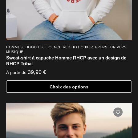
du
produit
,
,
,
HOMMES
HOODIES
LICENCE RED HOT CHILIPEPPERS
UNIVERS
MUSIQUE
Sweat-shirt à capuche Homme RHCP avec un design de
RHCP Tribal
39,90
€
À partir de
Choix des options
Ce
produit
a
plusieurs
variations.
Les