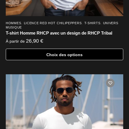
,
,
,
HOMMES
LICENCE RED HOT CHILIPEPPERS
T-SHIRTS
UNIVERS
MUSIQUE
T-shirt Homme RHCP avec un design de RHCP Tribal
26,90
€
À partir de
Choix des options
Ce
produit
a
plusieurs
variations.
Les
options
peuvent
être
choisies