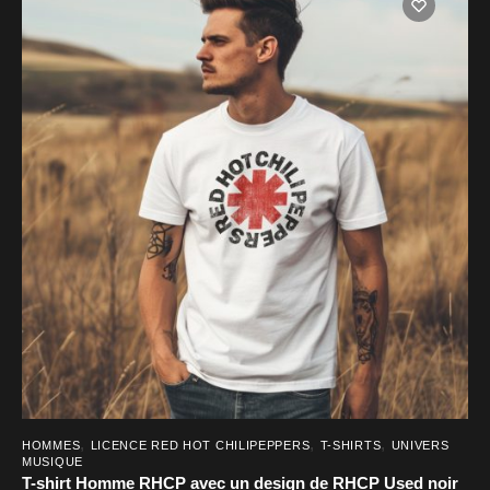
a
plusieurs
variations.
Les
options
peuvent
être
choisies
sur
la
page
du
produit
,
,
,
HOMMES
LICENCE RED HOT CHILIPEPPERS
T-SHIRTS
UNIVERS
MUSIQUE
T-shirt Homme RHCP avec un design de RHCP Used noir