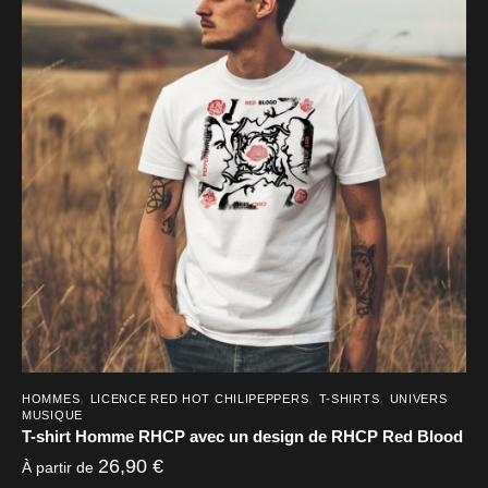
variations.
Les
options
peuvent
être
choisies
sur
la
page
du
produit
,
,
,
HOMMES
LICENCE RED HOT CHILIPEPPERS
T-SHIRTS
UNIVERS
MUSIQUE
T-shirt Homme RHCP avec un design de RHCP Red Blood
26,90
€
À partir de