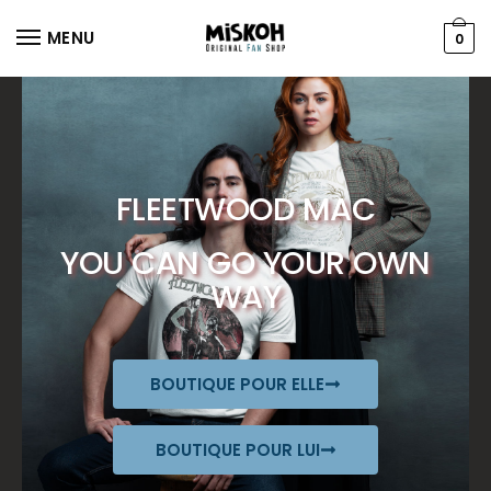
MENU
0
FLEETWOOD MAC
YOU CAN GO YOUR OWN
WAY
BOUTIQUE POUR ELLE
BOUTIQUE POUR LUI