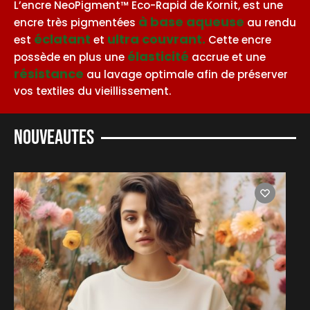
L’encre NeoPigment™ Eco-Rapid de Kornit, est une
à base aqueuse
encre très pigmentées
au rendu
éclatant
ultra couvrant.
est
et
Cette encre
élasticité
possède en plus une
accrue et une
résistance
au lavage optimale afin de préserver
vos textiles du vieillissement.
Nouveautes