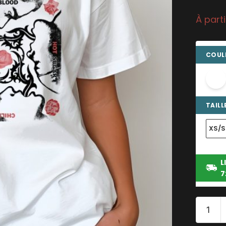
À part
COULE
TAILLE
XS/S
L
7