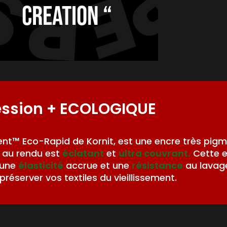
creation “
ession
+ ECOLOGIQUE
nt™ Eco-Rapid de Kornit, est une encre très pig
au rendu est
éclatant
et
ultra couvrant.
Cette 
 une
élasticité
accrue et une
résistance
au lavag
préserver vos textiles du vieillissement.