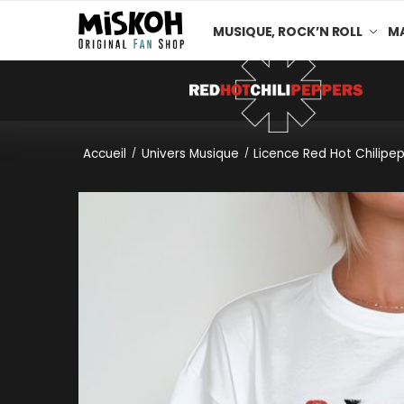
MUSIQUE, ROCK’N ROLL
MA
Accueil
Univers Musique
Licence Red Hot Chilipe
/
/