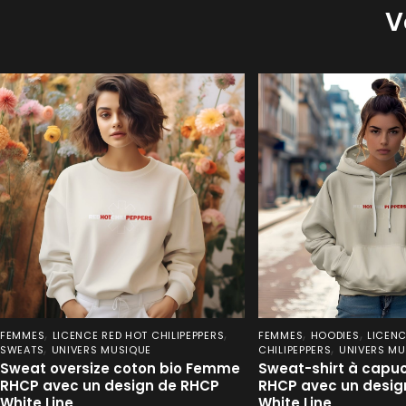
V
,
,
,
,
FEMMES
LICENCE RED HOT CHILIPEPPERS
FEMMES
HOODIES
LICENC
,
,
SWEATS
UNIVERS MUSIQUE
CHILIPEPPERS
UNIVERS MU
Sweat oversize coton bio Femme
Sweat-shirt à cap
RHCP avec un design de RHCP
RHCP avec un desig
White Line
White Line