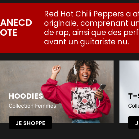
Red Hot Chili Peppers a at
ANECD
originale, comprenant un
OTE
de rap, ainsi que des p
avant un guitariste nu.
HOODIES
T-
Collection Femmes
Col
JE SHOPPE
J