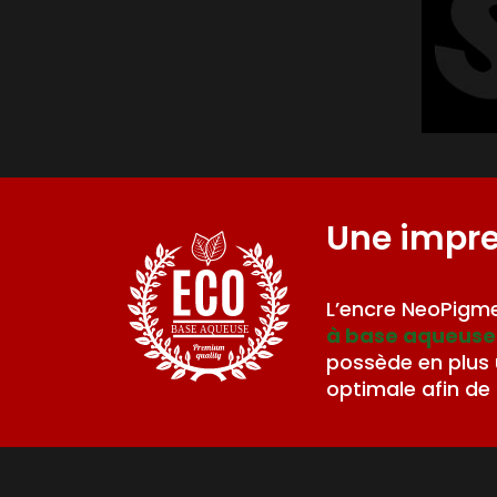
Une impr
L’encre NeoPigme
à base aqueuse
BASE AQUEUSE
possède en plus
optimale afin de 