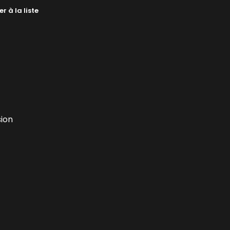
r à la liste
sion