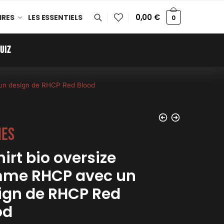
0,00
€
IRES
LES ESSENTIELS
0
UIZ
 un design de RHCP Red Blood
es
irt bio oversize
me RHCP avec un
ign de RHCP Red
od