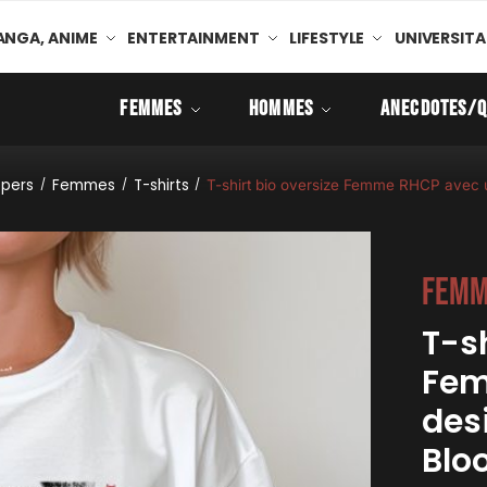
NGA, ANIME
ENTERTAINMENT
LIFESTYLE
UNIVERSITA
FEMMES
HOMMES
ANECDOTES/Q
ppers
Femmes
T-shirts
/
/
/
T-shirt bio oversize Femme RHCP avec
Femm
T-sh
Fem
des
Blo