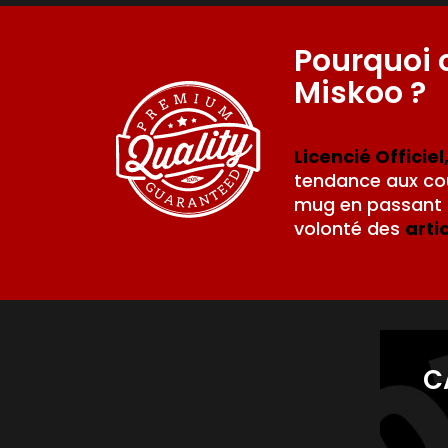
Pourquoi 
Miskoo ?
Licencié Officiel
tendance aux cou
mug en passant p
volonté des
arti
C