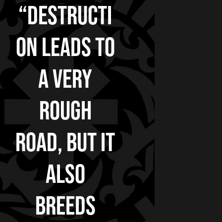
“Destructi
on leads to
a very
rough
road, but it
also
breeds