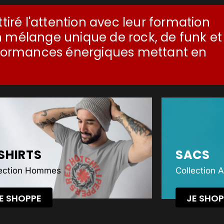
tiré l'attention avec leur formation
 mélange unique de rock, de funk et
erformances énergiques mettant en
SHIRTS
SACS
lection Hommes
Collection 
E SHOPPE
JE SHOP