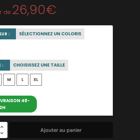
26,90
€
ir de
SÉLECTIONNEZ UN COLORIS
UR :
blanc
CHOISISSEZ UNE TAILLE
 :
M
L
XL
entre le 11/08/2026 et le
IVRAISON 48-
2H
17/08/2026
Ajouter au panier