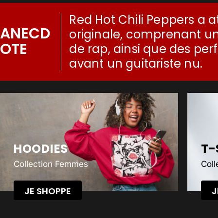
Red Hot Chili Peppers a at
ANECD
originale, comprenant un
OTE
de rap, ainsi que des p
avant un guitariste nu.
HOODIES
T-
Collection Femmes
Col
JE SHOPPE
J