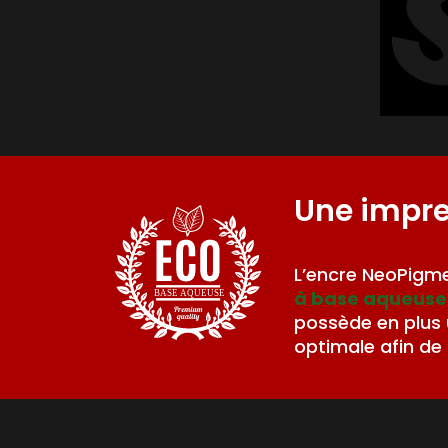
Une impr
L’encre NeoPigme
à base aqueuse
BASE AQUEUSE
possède en plus
optimale afin de 