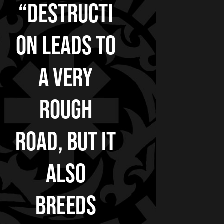
“Destructi
on leads to
a very
rough
road, but it
also
breeds