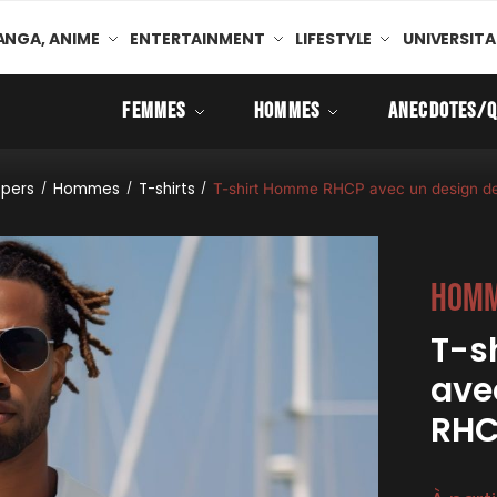
NGA, ANIME
ENTERTAINMENT
LIFESTYLE
UNIVERSITA
FEMMES
HOMMES
ANECDOTES/Q
ppers
Hommes
T-shirts
/
/
/
T-shirt Homme RHCP avec un design 
Hom
T-s
ave
RHC