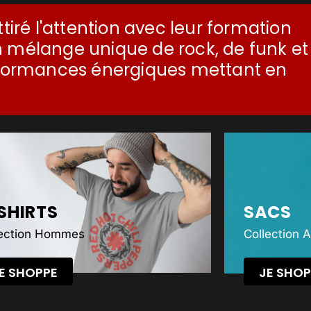
tiré l'attention avec leur formation
 mélange unique de rock, de funk et
erformances énergiques mettant en
SHIRTS
SACS
lection Hommes
Collection 
E SHOPPE
JE SHOP