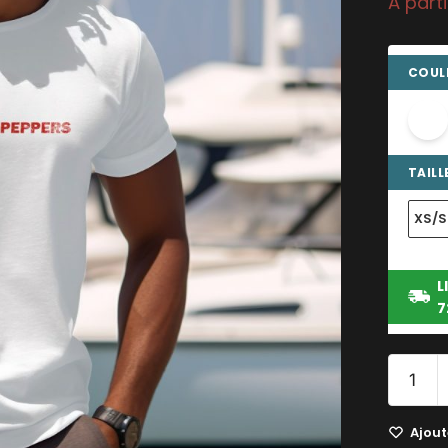
À part
COULE
TAILLE
XS/S
L
7
Ajoute