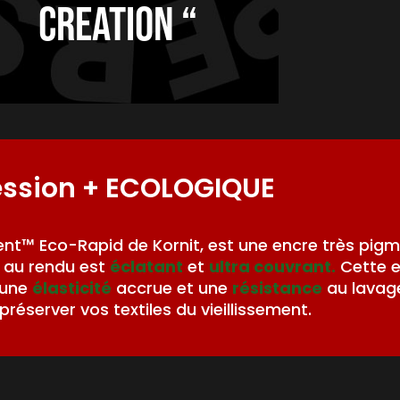
creation “
ession
+ ECOLOGIQUE
nt™ Eco-Rapid de Kornit, est une encre très pig
au rendu est
éclatant
et
ultra couvrant.
Cette 
 une
élasticité
accrue et une
résistance
au lavag
préserver vos textiles du vieillissement.