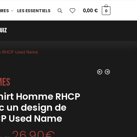
0,00
€
IRES
LES ESSENTIELS
0
UIZ
de RHCP Used Name
mes
hirt Homme RHCP
c un design de
P Used Name
26,90
€