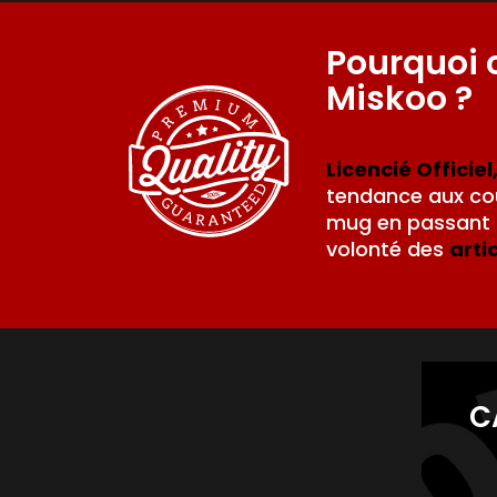
Pourquoi 
Miskoo ?
Licencié Officiel
tendance aux cou
mug en passant p
volonté des
arti
C