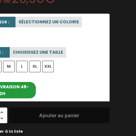
ir de
SÉLECTIONNEZ UN COLORIS
UR :
blanc
CHOISISSEZ UNE TAILLE
 :
M
L
XL
XXL
entre le 11/08/2026 et le
IVRAISON 48-
2H
17/08/2026
Ajouter au panier
r à la liste