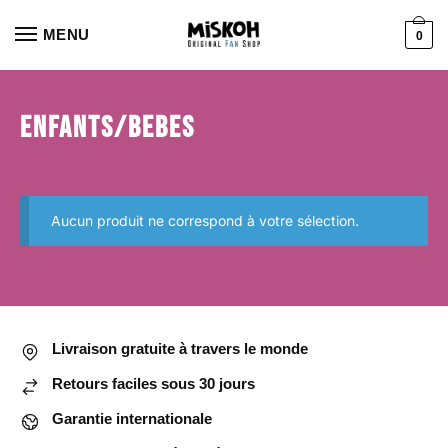
Aller
Aller
à
au
MENU
0
la
contenu
navigation
Enfants/Bebes
Aucun produit ne correspond à votre sélection.
Livraison gratuite à travers le monde
Retours faciles sous 30 jours
Garantie internationale