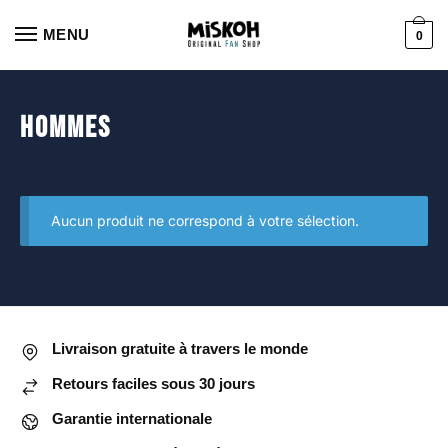
Aller
Aller
à
au
MENU
0
la
contenu
navigation
Hommes
Aucun produit ne correspond à votre sélection.
Livraison gratuite à travers le monde
Retours faciles sous 30 jours
Garantie internationale