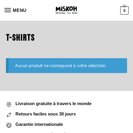
Aller
Aller
à
au
MENU
0
la
contenu
navigation
T-shirts
Aucun produit ne correspond à votre sélection.
Livraison gratuite à travers le monde
Retours faciles sous 30 jours
Garantie internationale