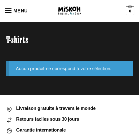
Aller
Aller
à
au
MENU
0
la
contenu
navigation
T-shirts
Aucun produit ne correspond à votre sélection.
Livraison gratuite à travers le monde
Retours faciles sous 30 jours
Garantie internationale