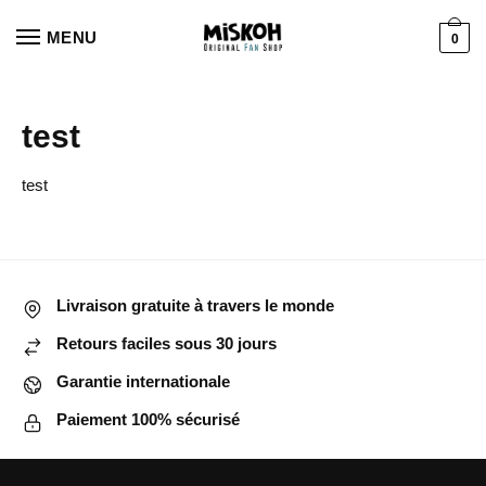
Aller
Aller
à
au
MENU
0
la
contenu
navigation
test
test
Livraison gratuite à travers le monde
Retours faciles sous 30 jours
Garantie internationale
Paiement 100% sécurisé