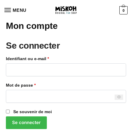
Aller
Aller
à
au
MENU
0
la
contenu
Mon compte
navigation
Se connecter
Obligatoire
Identifiant ou e-mail
*
Obligatoire
Mot de passe
*
Se souvenir de moi
Se connecter