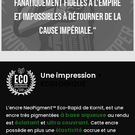
fanatiquement fidèles à l'Empire
et impossibles à détourner de la
cause impériale.“
Une impression
+
ECOLOGIQUE
BASE AQUEUSE
L’encre NeoPigment™ Eco-Rapid de Kornit, est une
à base aqueuse
encre très pigmentées
au rendu
éclatant
ultra couvrant.
est
et
Cette encre
élasticité
possède en plus une
accrue et une