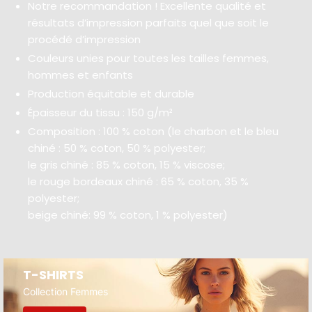
Notre recommandation ! Excellente qualité et
résultats d’impression parfaits quel que soit le
procédé d’impression
Couleurs unies pour toutes les tailles femmes,
hommes et enfants
Production équitable et durable
Épaisseur du tissu : 150 g/m²
Composition : 100 % coton (le charbon et le bleu
chiné : 50 % coton, 50 % polyester;
le gris chiné : 85 % coton, 15 % viscose;
le rouge bordeaux chiné : 65 % coton, 35 %
polyester;
beige chiné: 99 % coton, 1 % polyester)
T-SHIRTS
Collection Femmes