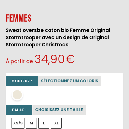
Femmes
Sweat oversize coton bio Femme Original
Stormtrooper avec un design de Original
Stormtrooper Christmas
34,90
€
À partir de
SÉLECTIONNEZ UN COLORIS
COULEUR :
beige sable
CHOISISSEZ UNE TAILLE
TAILLE :
XS/S
M
L
XL