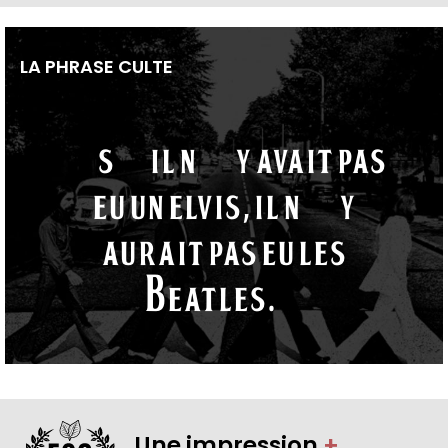
LA PHRASE CULTE
“S’il n’y avait pas
eu un Elvis, il n’y
aurait pas eu les
Beatles.“
Une impression
+