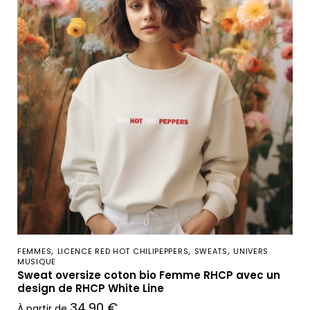
,
,
,
FEMMES
LICENCE RED HOT CHILIPEPPERS
SWEATS
UNIVERS
MUSIQUE
Sweat oversize coton bio Femme RHCP avec un
design de RHCP White Line
34,90
€
À partir de