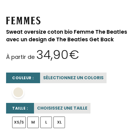
Femmes
Sweat oversize coton bio Femme The Beatles
avec un design de The Beatles Get Back
34,90
€
À partir de
SÉLECTIONNEZ UN COLORIS
COULEUR :
beige sable
CHOISISSEZ UNE TAILLE
TAILLE :
XS/S
M
L
XL