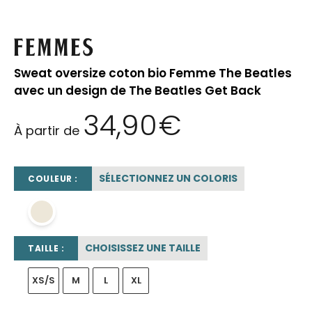
Femmes
Sweat oversize coton bio Femme The Beatles
avec un design de The Beatles Get Back
34,90
€
À partir de
SÉLECTIONNEZ UN COLORIS
COULEUR :
beige sable
CHOISISSEZ UNE TAILLE
TAILLE :
XS/S
M
L
XL