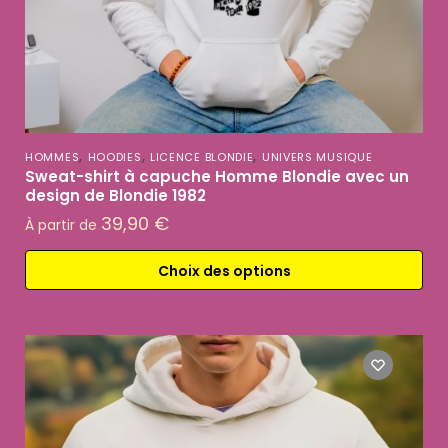
,
,
,
HOMMES
HOODIES
LICENCE BLONDIE
UNIVERS MUSIQUE
Sweat-shirt à capuche Homme Blondie avec un
design de Blondie 1982
39,90
€
À partir de
Choix des options