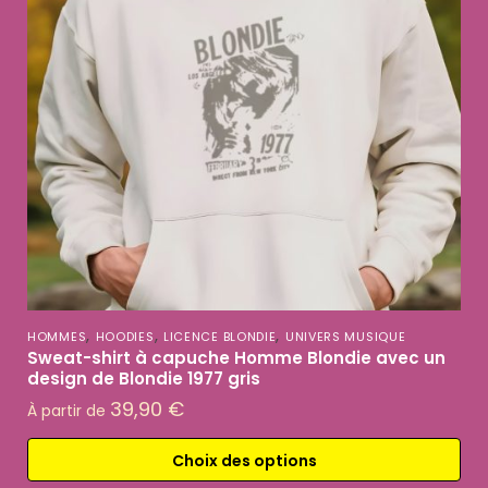
,
,
,
HOMMES
HOODIES
LICENCE BLONDIE
UNIVERS MUSIQUE
Sweat-shirt à capuche Homme Blondie avec un
design de Blondie 1977 gris
39,90
€
À partir de
Choix des options