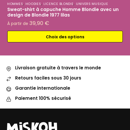
,
,
,
HOMMES
HOODIES
LICENCE BLONDIE
UNIVERS MUSIQUE
Sweat-shirt à capuche Homme Blondie avec un
design de Blondie 1977 lilas
39,90
€
À partir de
Choix des options
Livraison gratuite à travers le monde
Retours faciles sous 30 jours
Garantie internationale
Paiement 100% sécurisé