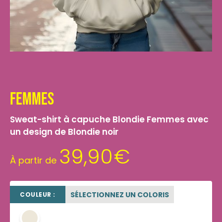
Femmes
Sweat-shirt à capuche Blondie Femmes avec
un design de Blondie noir
39,90
€
À partir de
SÉLECTIONNEZ UN COLORIS
COULEUR :
beige sable