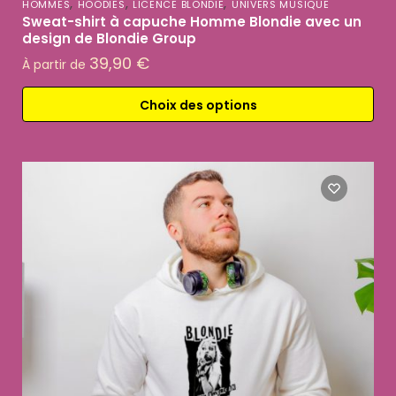
,
,
,
HOMMES
HOODIES
LICENCE BLONDIE
UNIVERS MUSIQUE
Sweat-shirt à capuche Homme Blondie avec un
design de Blondie Group
39,90
€
À partir de
Choix des options