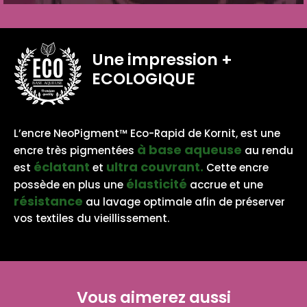
Une impression
+
ECOLOGIQUE
BASE AQUEUSE
L’encre NeoPigment™ Eco-Rapid de Kornit, est une
à base aqueuse
encre très pigmentées
au rendu
éclatant
ultra couvrant.
est
et
Cette encre
élasticité
possède en plus une
accrue et une
résistance
au lavage optimale afin de préserver
vos textiles du vieillissement.
Vous aimerez aussi