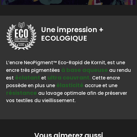
Une impression
+
ECOLOGIQUE
BASE AQUEUSE
L’encre NeoPigment™ Eco-Rapid de Kornit, est une
à base aqueuse
encre très pigmentées
au rendu
éclatant
ultra couvrant.
est
et
Cette encre
élasticité
possède en plus une
accrue et une
résistance
au lavage optimale afin de préserver
vos textiles du vieillissement.
Vous aimerez aussi