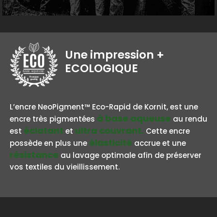
Une impression
+
ECOLOGIQUE
BASE AQUEUSE
L’encre NeoPigment™ Eco-Rapid de Kornit, est une
à base aqueuse
encre très pigmentées
au rendu
éclatant
ultra couvrant.
est
et
Cette encre
élasticité
possède en plus une
accrue et une
résistance
au lavage optimale afin de préserver
vos textiles du vieillissement.