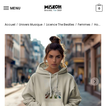
MENU
0
Accueil
Univers Musique
Licence The Beatles
Femmes
Hoodies
/
/
/
/