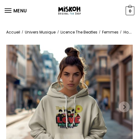
MENU
0
Accueil
Univers Musique
Licence The Beatles
Femmes
Hoodies
/
/
/
/