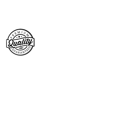
Pourquoi choisir un produit
ORIGINAL
Miskoo ?
Licencié Officiel,
vous trouverez sur notre site
tous les produits tendance aux couleurs de vos
licences préférées : du sweatshirt jusqu’au mug en
passant par la décoration murale et les coussins,
articles originaux
shoppez à volonté des
de
qualité premium