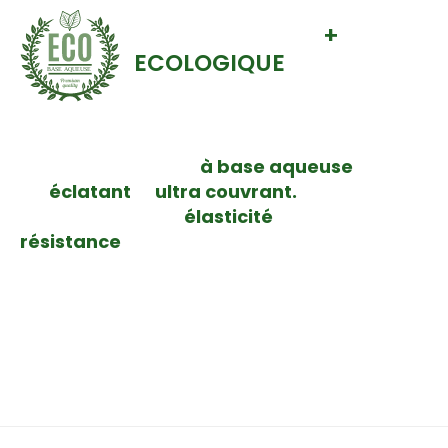
Une impression
+
ECOLOGIQUE
BASE AQUEUSE
L’encre NeoPigment™ Eco-Rapid de Kornit, est une
à base aqueuse
encre très pigmentées
au rendu
éclatant
ultra couvrant.
est
et
Cette encre
élasticité
possède en plus une
accrue et une
résistance
au lavage optimale afin de préserver
vos textiles du vieillissement.
Vous aimerez aussi