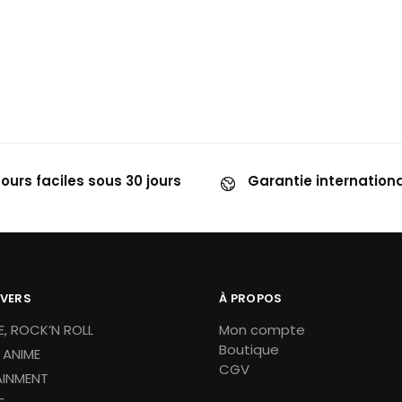
ous aimerez aussi
ours faciles sous 30 jours
Garantie internation
IVERS
À PROPOS
, ROCK’N ROLL
Mon compte
Boutique
 ANIME
CGV
AINMENT