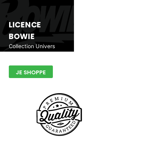
LICENCE
BOWIE
Collection Univers
Musique
JE SHOPPE
Pourquoi 
Miskoo ?
Licencié Officiel
tendance aux cou
mug en passant p
volonté des
arti