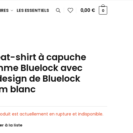
0,00
€
IRES
LES ESSENTIELS
0
at-shirt à capuche
me Bluelock avec
design de Bluelock
m blanc
oduit est actuellement en rupture et indisponible.
r à la liste