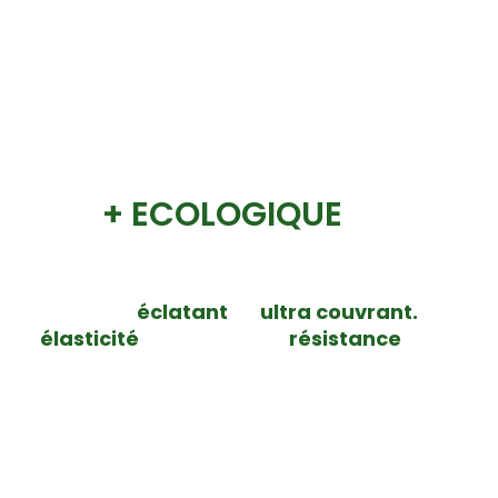
ession
+ ECOLOGIQUE
nt™ Eco-Rapid de Kornit, est une encre très pig
au rendu est
éclatant
et
ultra couvrant.
Cette 
 une
élasticité
accrue et une
résistance
au lavag
préserver vos textiles du vieillissement.