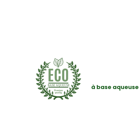
Une impr
L’encre NeoPigme
à base aqueuse
BASE AQUEUSE
possède en plus
optimale afin de 