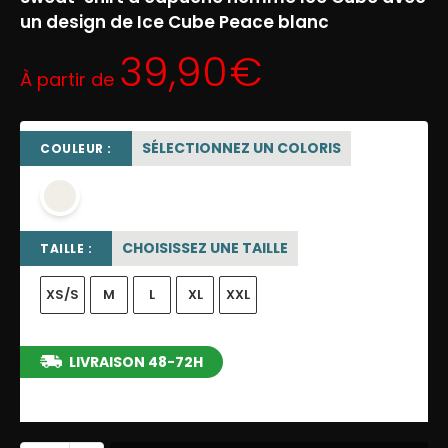
un design de Ice Cube Peace blanc
39,90
€
À partir de
SÉLECTIONNEZ UN COLORIS
COULEUR :
OFF WHITE
CHOISISSEZ UNE TAILLE
TAILLE :
XS/S
M
L
XL
XXL
LIVRAISON 48-72H
entre le 10/08/2026 et le 16/08/2026