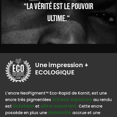
“La vérité est le pouvoir
ultime.“
Une impression
+
ECOLOGIQUE
BASE AQUEUSE
L’encre NeoPigment™ Eco-Rapid de Kornit, est une
à base aqueuse
encre très pigmentées
au rendu
éclatant
ultra couvrant.
est
et
Cette encre
élasticité
possède en plus une
accrue et une