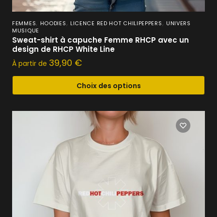
,
,
,
FEMMES
HOODIES
LICENCE RED HOT CHILIPEPPERS
UNIVERS
MUSIQUE
Sweat-shirt à capuche Femme RHCP avec un
design de RHCP White Line
39,90
€
À partir de
Choix des options