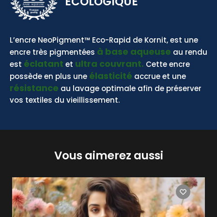
ECOLOGIQUE
BASE AQUEUSE
L’encre NeoPigment™ Eco-Rapid de Kornit, est une
à base aqueuse
encre très pigmentées
au rendu
éclatant
ultra couvrant.
est
et
Cette encre
élasticité
possède en plus une
accrue et une
résistance
au lavage optimale afin de préserver
vos textiles du vieillissement.
Vous aimerez aussi