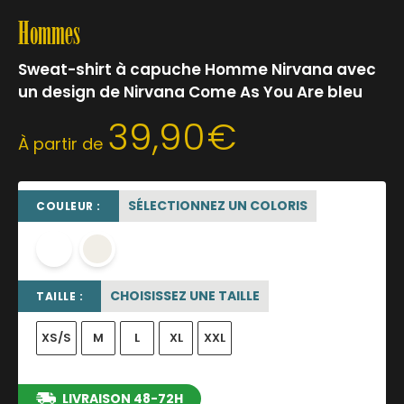
Hommes
Sweat-shirt à capuche Homme Nirvana avec
un design de Nirvana Come As You Are bleu
39,90
€
À partir de
SÉLECTIONNEZ UN COLORIS
COULEUR :
blanc
OFF WHITE
CHOISISSEZ UNE TAILLE
TAILLE :
XS/S
M
L
XL
XXL
LIVRAISON 48-72H