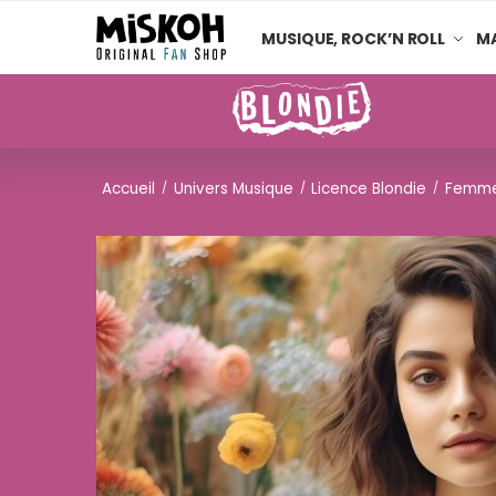
MUSIQUE, ROCK’N ROLL
MA
Accueil
Univers Musique
Licence Blondie
Femm
/
/
/