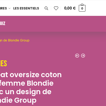
0,00
€
IRES
LES ESSENTIELS
0
UIZ
gn de Blondie Group
es
at oversize coton
 femme Blondie
c un design de
ndie Group