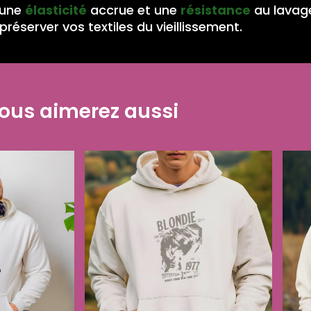
 une
élasticité
accrue et une
résistance
au lavag
préserver vos textiles du vieillissement.
ous aimerez aussi