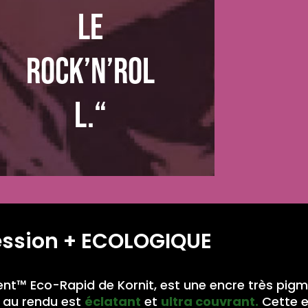
le
rock’n’rol
l.“
ession
+ ECOLOGIQUE
nt™ Eco-Rapid de Kornit, est une encre très pig
au rendu est
éclatant
et
ultra couvrant.
Cette 