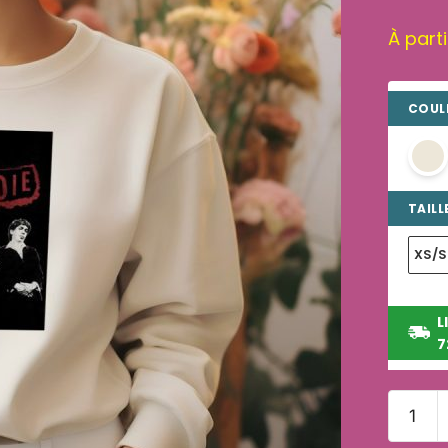
À part
COULE
TAILLE
XS/S
L
7