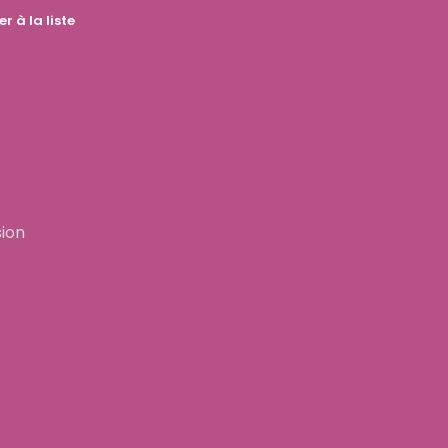
r à la liste
sion