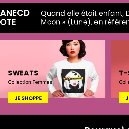
ANECD
Quand elle était enfant
OTE
Moon » (Lune), en référe
SWEATS
T-
Collection Femmes
Col
JE SHOPPE
J