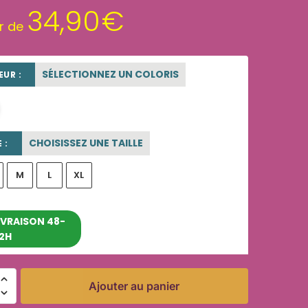
34,90
€
ir de
SÉLECTIONNEZ UN COLORIS
UR :
beige sable
CHOISISSEZ UNE TAILLE
 :
M
L
XL
entre le 11/08/2026 et le
IVRAISON 48-
2H
17/08/2026
Ajouter au panier