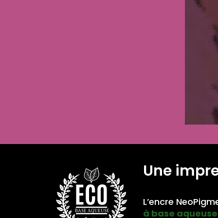
Une impr
L’encre NeoPigme
à base aqueuse
BASE AQUEUSE