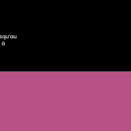
usqu’au
 à