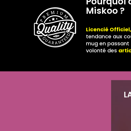
Pourquoi 
Miskoo ?
Licencié Officiel
tendance aux cou
mug en passant p
volonté des
arti
L