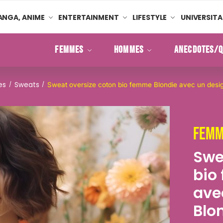
NGA, ANIME
ENTERTAINMENT
LIFESTYLE
UNIVERSITA
FEMMES
HOMMES
ANECDOTES/Q
es
Sweats
/
/
Sweat oversize coton bio femme Blondie avec un desi
Femm
Swe
bio
ave
Blo