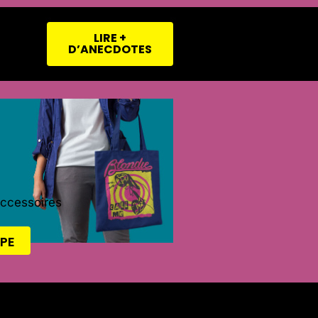
LIRE +
D’ANECDOTES
Accessoires
PE