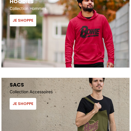
HOODIES
Collection Hommes
JE SHOPPE
SACS
Collection Accessoires
JE SHOPPE