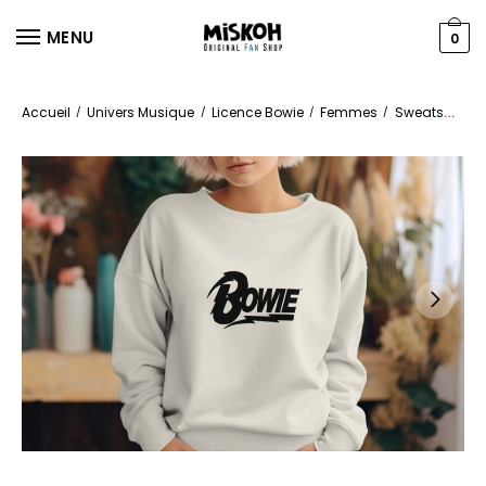
MENU
0
Accueil
Univers Musique
Licence Bowie
Femmes
Sweats
/
/
/
/
Swea