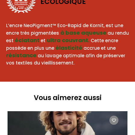
ECOLOGIQUE
BASE AQUEUSE
L’encre NeoPigment™ Eco-Rapid de Kornit, est une
à base aqueuse
encre très pigmentées
au rendu
éclatant
ultra couvrant.
est
et
Cette encre
élasticité
possède en plus une
accrue et une
résistance
au lavage optimale afin de préserver
vos textiles du vieillissement.
Vous aimerez aussi