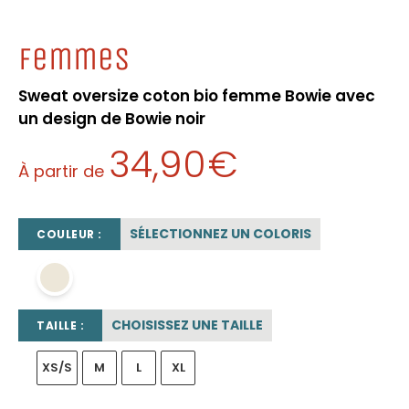
Femmes
Sweat oversize coton bio femme Bowie avec
un design de Bowie noir
34,90
€
À partir de
SÉLECTIONNEZ UN COLORIS
COULEUR :
beige sable
CHOISISSEZ UNE TAILLE
TAILLE :
XS/S
M
L
XL