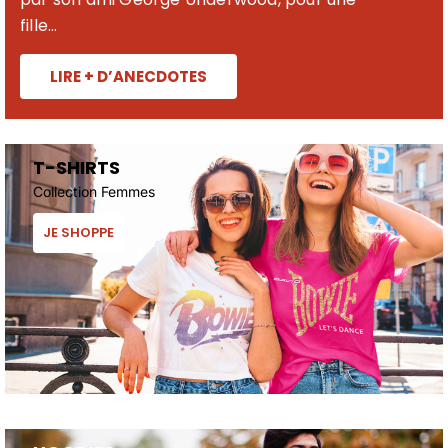
fille...
LIRE + D’ANECDOTES
T-SHIRTS
Collection Femmes
JE SHOPPE