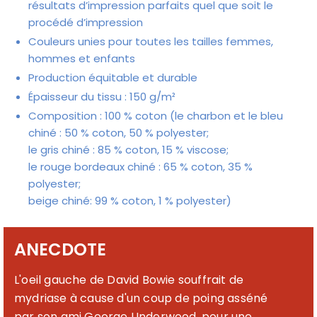
résultats d’impression parfaits quel que soit le
procédé d’impression
Couleurs unies pour toutes les tailles femmes,
hommes et enfants
Production équitable et durable
Épaisseur du tissu : 150 g/m²
Composition : 100 % coton (le charbon et le bleu
chiné : 50 % coton, 50 % polyester;
le gris chiné : 85 % coton, 15 % viscose;
le rouge bordeaux chiné : 65 % coton, 35 %
polyester;
beige chiné: 99 % coton, 1 % polyester)
ANECDOTE
L'oeil gauche de David Bowie souffrait de
mydriase à cause d'un coup de poing asséné
par son ami George Underwood, pour une