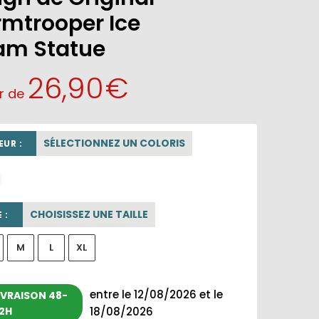
rmtrooper Ice
am Statue
26,90
€
ir de
SÉLECTIONNEZ UN COLORIS
UR :
blanc
CHOISISSEZ UNE TAILLE
 :
M
L
XL
entre le 12/08/2026 et le
IVRAISON 48-
2H
18/08/2026