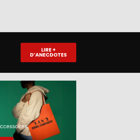
LIRE +
D’ANECDOTES
Accessoires