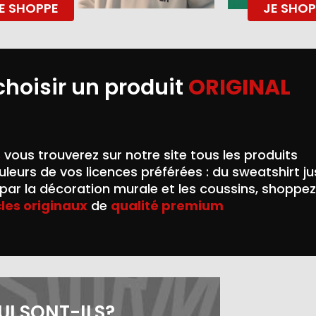
E SHOPPE
JE SHOP
choisir un produit
ORIGINAL
,
vous trouverez sur notre site tous les produits
leurs de vos licences préférées : du sweatshirt j
ar la décoration murale et les coussins, shoppez
cles originaux
de
qualité premium
UI SONT-ILS?