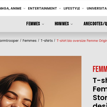
NGA, ANIME
ENTERTAINMENT
LIFESTYLE
UNIVERSITA
FEMMES
HOMMES
ANECDOTES/Q
Stormtrooper
Femmes
T-shirts
/
/
/
T-shirt bio oversize Femme Origi
Femm
T-sh
Fem
Sto
des