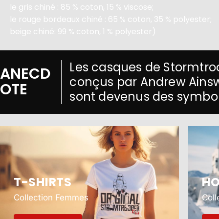
le gris chiné : 85 % coton, 15 % viscose;
le rouge bordeaux chiné : 65 % coton, 35 % polyester;
beige chiné: 99 % coton, 1 % polyester)
Les casques de Stormtroo
ANECD
conçus par Andrew Ainswor
OTE
sont devenus des symbol
T-SHIRTS
HO
Collection Femmes
Col