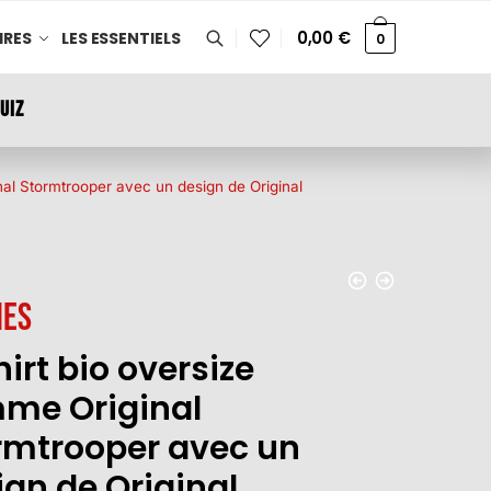
0,00
€
IRES
LES ESSENTIELS
0
UIZ
nal Stormtrooper avec un design de Original
es
irt bio oversize
me Original
rmtrooper avec un
ign de Original