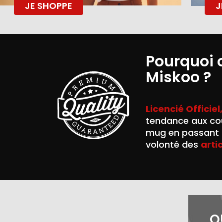
JE SHOPPE
J
Pourquoi 
Miskoo ?
Licencié Officiel
tendance aux cou
mug en passant p
volonté des
arti
Q