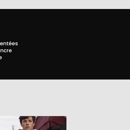
mentées
encre
e