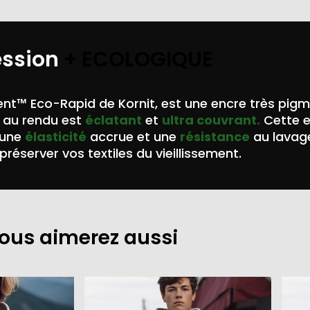
ession
+ ECOLOGIQUE
nt™ Eco-Rapid de Kornit, est une encre très pig
au rendu est
éclatant
et
ultra couvrant.
Cette 
 une
élasticité
accrue et une
résistance
au lavag
préserver vos textiles du vieillissement.
ous aimerez aussi