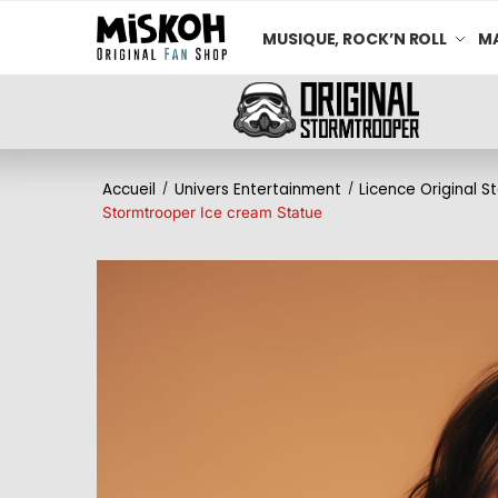
MUSIQUE, ROCK’N ROLL
MA
Accueil
Univers Entertainment
Licence Original 
/
/
Stormtrooper Ice cream Statue