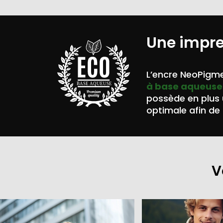
Une impr
L’encre NeoPigme
à base aqueuse
BASE AQUEUSE
possède en plus
optimale afin de 
V