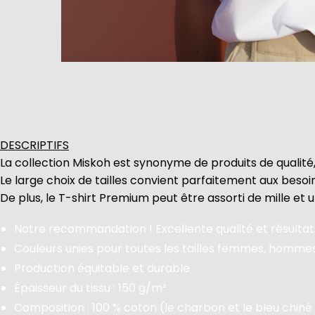
DESCRIPTIFS
La collection Miskoh est synonyme de produits de qualité,
Le large choix de tailles convient parfaitement aux beso
De plus, le T-shirt Premium peut être assorti de mille et 
Notre recommandation ! Excellente qualité et résultats
Couleurs unies pour toutes les tailles femmes, homme
Production équitable et durable
Épaisseur du tissu : 150 g/m²
Composition : 100 % coton (le charbon et le bleu chiné 