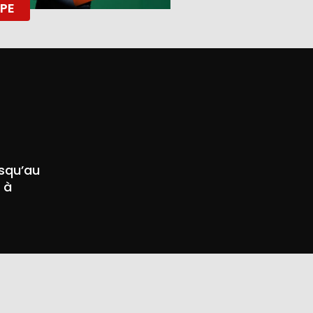
PE
usqu’au
 à