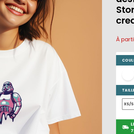
Sto
cre
À part
COULE
TAILLE
XS/S
L
7