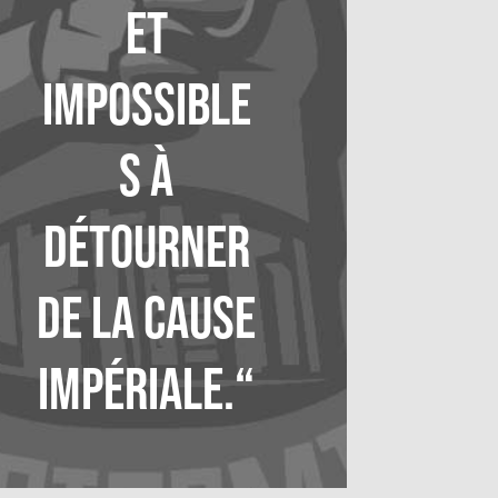
et
impossible
s à
détourner
de la cause
impériale.“