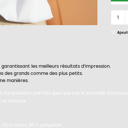
Ajoute
 garantissant les meilleurs résultats d’impression.
ins des grands comme des plus petits.
une manières.
 d’impression parfaits quel que soit le procédé d’impres
s et enfants
: 50 % coton, 50 % polyester;