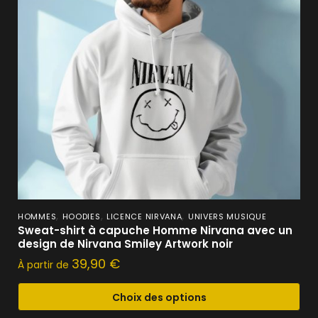
,
,
,
HOMMES
HOODIES
LICENCE NIRVANA
UNIVERS MUSIQUE
Sweat-shirt à capuche Homme Nirvana avec un
design de Nirvana Smiley Artwork noir
39,90
€
À partir de
Choix des options