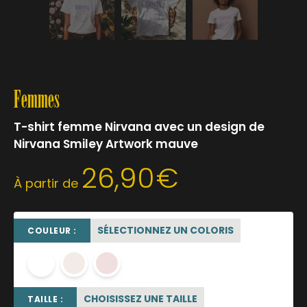
Femmes
T-shirt femme Nirvana avec un design de
Nirvana Smiley Artwork mauve
26,90
€
À partir de
SÉLECTIONNEZ UN COLORIS
COULEUR :
blanc
blanc cassé
rose poudré
CHOISISSEZ UNE TAILLE
TAILLE :