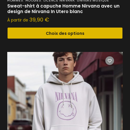
HOMMES
HOODIES
LICENCE NIRVANA
UNIVERS MUSIQUE
Sweat-shirt à capuche Homme Nirvana avec un
design de Nirvana In Utero blanc
39,90
€
À partir de
Choix des options