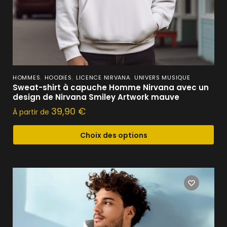
,
,
,
HOMMES
HOODIES
LICENCE NIRVANA
UNIVERS MUSIQUE
Sweat-shirt à capuche Homme Nirvana avec un
design de Nirvana Smiley Artwork mauve
39,90
€
À partir de
Choix des options