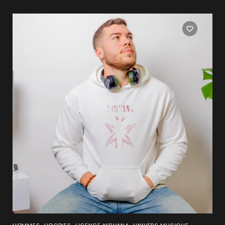
,
,
,