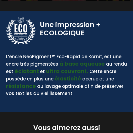
Une impression
+
ECOLOGIQUE
BASE AQUEUSE
L’encre NeoPigment™ Eco-Rapid de Kornit, est une
à base aqueuse
encre très pigmentées
au rendu
éclatant
ultra couvrant.
est
et
Cette encre
élasticité
possède en plus une
accrue et une
résistance
au lavage optimale afin de préserver
vos textiles du vieillissement.
Vous aimerez aussi