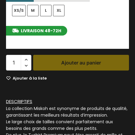
XS/S
M
L
XL
LIVRAISON 48-72H
entre le 13/08/2026 et le 19/08/2026
Ajouter au panier
Ajouter à la liste
DESCRIPTIFS
La collection Miskoh est synonyme de produits de qualité,
garantissant les meilleurs résultats d’impression.
Le large choix de tailles convient parfaitement aux
besoins des grands comme des plus petits.
De plus, le T-shirt Premium peut être assorti de mille et