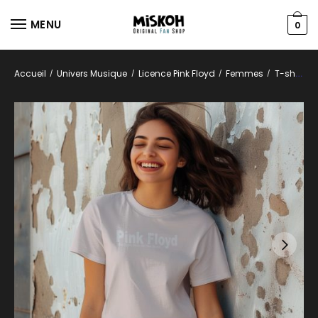
MENU
0
Accueil
Univers Musique
Licence Pink Floyd
Femmes
T-shirts
/
/
/
/