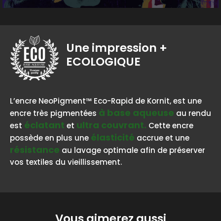
Une impression
+
ECOLOGIQUE
BASE AQUEUSE
L’encre NeoPigment™ Eco-Rapid de Kornit, est une
à base aqueuse
encre très pigmentées
au rendu
éclatant
ultra couvrant.
est
et
Cette encre
élasticité
possède en plus une
accrue et une
résistance
au lavage optimale afin de préserver
vos textiles du vieillissement.
Vous aimerez aussi