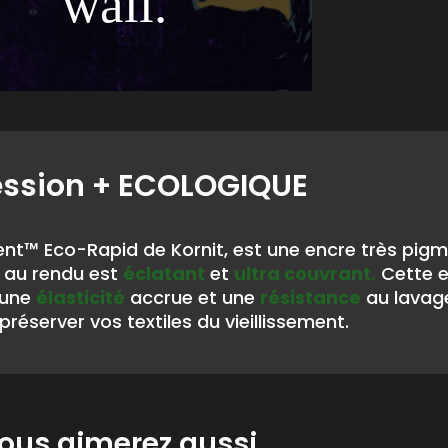
wall.“
ession
+ ECOLOGIQUE
nt™ Eco-Rapid de Kornit, est une encre très pig
au rendu est
éclatant
et
ultra couvrant.
Cette 
 une
élasticité
accrue et une
résistance
au lavag
préserver vos textiles du vieillissement.
ous aimerez aussi