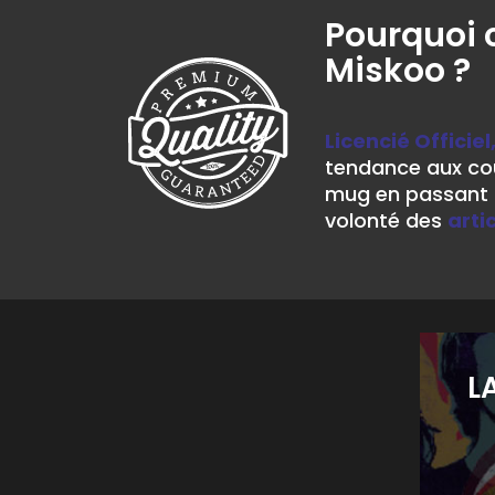
Pourquoi 
Miskoo ?
Licencié Officiel
tendance aux cou
mug en passant p
volonté des
arti
L