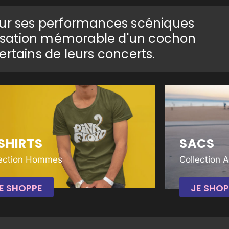
our ses performances scéniques
tilisation mémorable d'un cochon
ertains de leurs concerts.
SHIRTS
SACS
lection Hommes
Collection 
E SHOPPE
JE SHOP