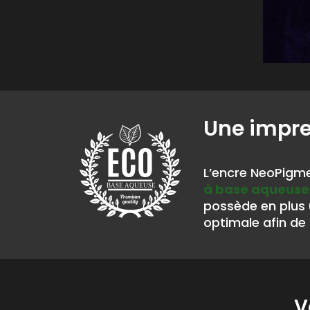
Une impr
L’encre NeoPigme
à base aqueuse
BASE AQUEUSE
possède en plus
optimale afin de 
V