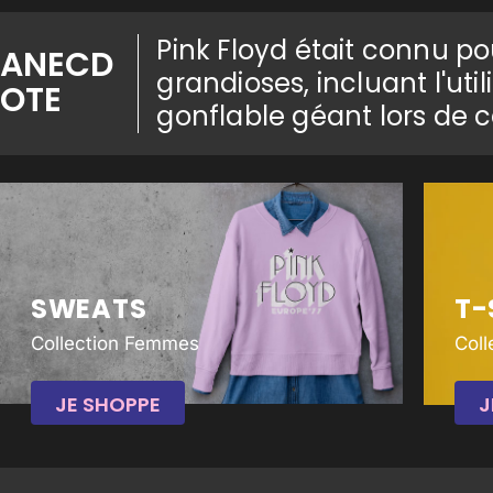
Pink Floyd était connu p
ANECD
grandioses, incluant l'u
OTE
gonflable géant lors de c
SWEATS
T-
Collection Femmes
Col
JE SHOPPE
J