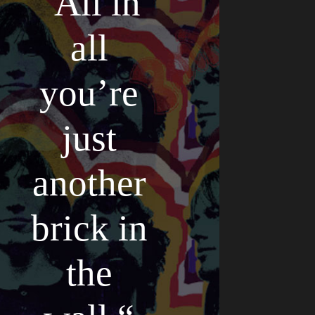
“All in
all
you’re
just
another
brick in
the