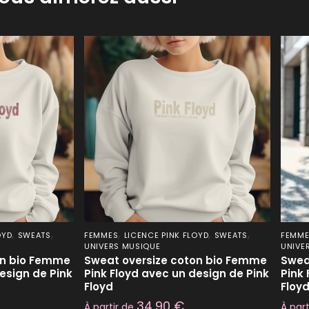
,
,
,
,
,
OYD
SWEATS
FEMMES
LICENCE PINK FLOYD
SWEATS
FEMM
UNIVERS MUSIQUE
UNIVE
on bio Femme
Sweat oversize coton bio Femme
Swea
esign de Pink
Pink Floyd avec un design de Pink
Pink 
Floyd
Floy
34,90
€
À partir de
À par