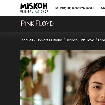
MUSIQUE, ROCK’N ROLL
MA
Accueil
Univers Musique
Licence Pink Floyd
Fem
/
/
/