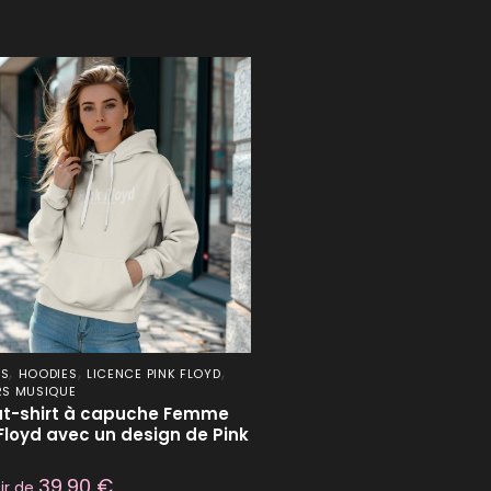
,
,
,
ES
HOODIES
LICENCE PINK FLOYD
RS MUSIQUE
t-shirt à capuche Femme
Floyd avec un design de Pink
d
39,90
€
tir de