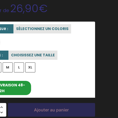
26,90
€
ir de
SÉLECTIONNEZ UN COLORIS
UR :
rose poudré
CHOISISSEZ UNE TAILLE
 :
M
L
XL
entre le 11/08/2026 et le
IVRAISON 48-
2H
17/08/2026
Ajouter au panier