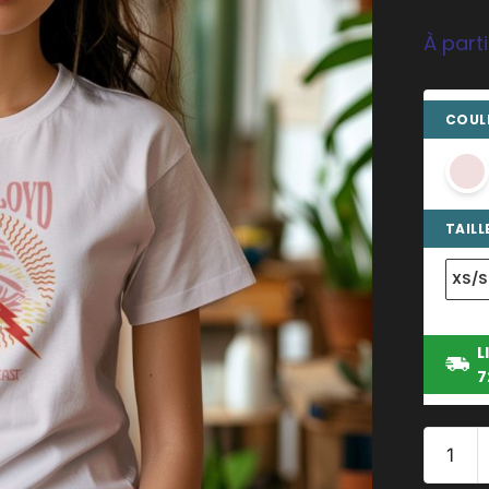
À part
COULE
TAILLE
XS/S
L
7