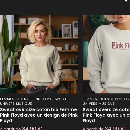
,
,
,
,
FEMMES
LICENCE PINK FLOYD
SWEATS
FEMMES
LICENCE PINK FL
UNIVERS MUSIQUE
UNIVERS MUSIQUE
Sweat oversize coton bio Femme
Sweat oversize cot
Pink Floyd avec un design de Pink
Pink Floyd avec un d
Floyd
Floyd
34,90
€
34,90
€
À partir de
À partir de