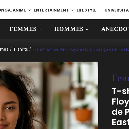
NGA, ANIME
ENTERTAINMENT
LIFESTYLE
UNIVERSITA
FEMMES
HOMMES
ANECDO
mes
T-shirts
/
/
T-shirt femme Pink Floyd avec un design de Pink Flo
Fem
T-s
Flo
de P
Eas