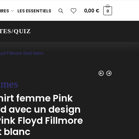
0,00
€
IRES
LES ESSENTIELS
0
TES/QUIZ
yd Fillmore East blanc
mes
hirt femme Pink
yd avec un design
ink Floyd Fillmore
t blanc