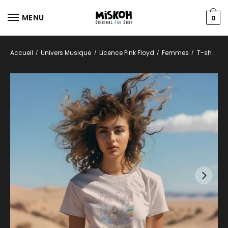
MENU
0
Accueil
Univers Musique
Licence Pink Floyd
Femmes
T-shirts
/
/
/
/