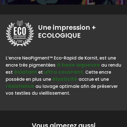
Une impression
+
ECOLOGIQUE
BASE AQUEUSE
L’encre NeoPigment™ Eco-Rapid de Kornit, est une
à base aqueuse
encre très pigmentées
au rendu
éclatant
ultra couvrant.
est
et
Cette encre
élasticité
possède en plus une
accrue et une
résistance
au lavage optimale afin de préserver
vos textiles du vieillissement.
Vous aimerez aussi