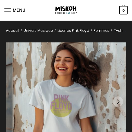
MENU
0
Accueil
Univers Musique
Licence Pink Floyd
Femmes
T-shirts
/
/
/
/