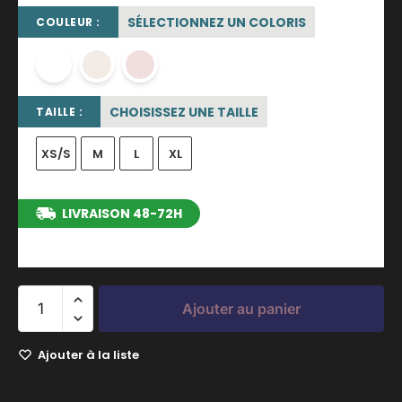
SÉLECTIONNEZ UN COLORIS
COULEUR :
blanc
blanc cassé
rose poudré
CHOISISSEZ UNE TAILLE
TAILLE :
XS/S
M
L
XL
LIVRAISON 48-72H
entre le 11/08/2026 et le 17/08/2026
Ajouter au panier
Ajouter à la liste