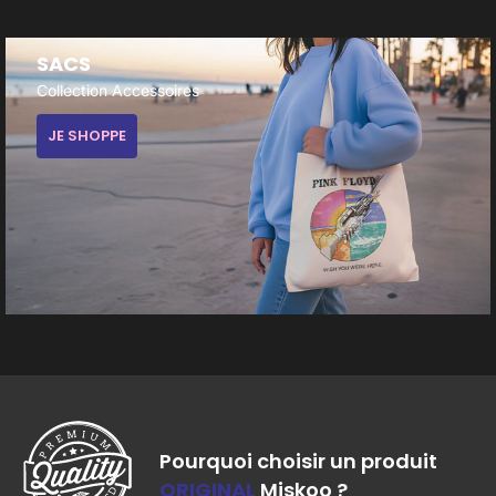
SACS
Collection Accessoires
JE SHOPPE
Pourquoi choisir un produit
ORIGINAL
Miskoo ?