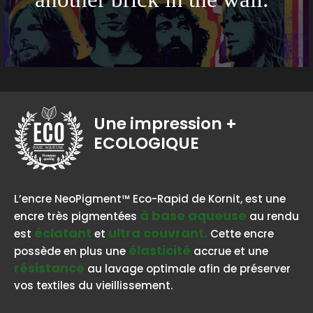
Une impression
+
ECOLOGIQUE
BASE AQUEUSE
L’encre NeoPigment™ Eco-Rapid de Kornit, est une
à base aqueuse
encre très pigmentées
au rendu
éclatant
ultra couvrant.
est
et
Cette encre
élasticité
possède en plus une
accrue et une
résistance
au lavage optimale afin de préserver
vos textiles du vieillissement.