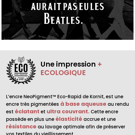
aurait pas eu les
Beatles.“
Une impression
+
ECOLOGIQUE
BASE AQUEUSE
L’encre NeoPigment™ Eco-Rapid de Kornit, est une
à base aqueuse
encre très pigmentées
au rendu
éclatant
ultra couvrant.
est
et
Cette encre
élasticité
possède en plus une
accrue et une
résistance
au lavage optimale afin de préserver
vos textiles du vieillissement.