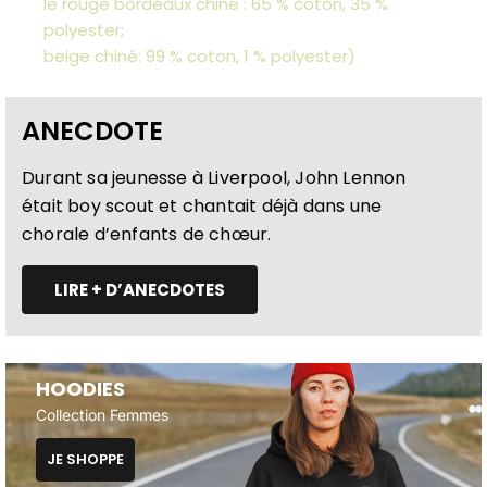
le rouge bordeaux chiné : 65 % coton, 35 %
polyester;
beige chiné: 99 % coton, 1 % polyester)
ANECDOTE
Durant sa jeunesse à Liverpool, John Lennon
était boy scout et chantait déjà dans une
chorale d’enfants de chœur.
LIRE + D’ANECDOTES
HOODIES
Collection Femmes
JE SHOPPE