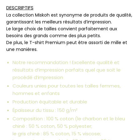
DESCRIPTIFS
La collection Miskoh est synonyme de produits de qualité,
garantissant les meilleurs résultats d’impression.
Le large choix de tailles convient parfaitement aux
besoins des grands comme des plus petits.
De plus, le T-shirt Premium peut être assorti de mille et
une manières.
Notre recommandation ! Excellente qualité et
résultats d’impression parfaits quel que soit le
procédé d’impression
Couleurs unies pour toutes les tailles femmes,
hommes et enfants
Production équitable et durable
Épaisseur du tissu : 150 g/m²
Composition : 100 % coton (le charbon et le bleu
chiné : 50 % coton, 50 % polyester;
le gris chiné : 85 % coton, 15 % viscose;