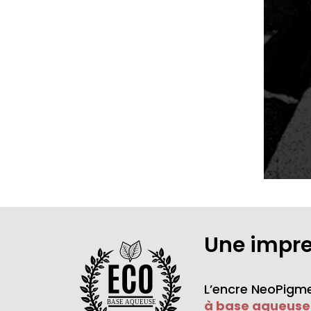
Une impr
L’encre NeoPigme
à base aqueuse
BASE AQUEUSE