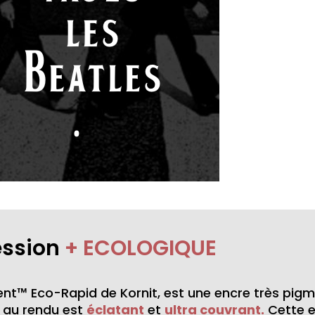
les
Beatles
.“
ession
+ ECOLOGIQUE
nt™ Eco-Rapid de Kornit, est une encre très pig
au rendu est
éclatant
et
ultra couvrant.
Cette 