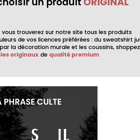
choisir un produit
ORIGINAL
,
vous trouverez sur notre site tous les produits
leurs de vos licences préférées : du sweatshirt j
ar la décoration murale et les coussins, shoppez
cles originaux
de
qualité premium
A PHRASE CULTE
“S’il