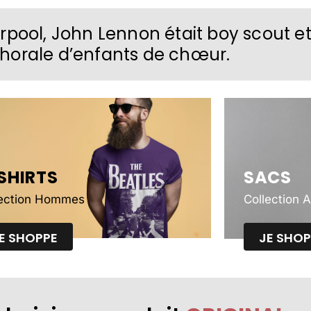
rpool, John Lennon était boy scout e
chorale d’enfants de chœur.
SHIRTS
SACS
lection Hommes
Collection 
E SHOPPE
JE SHOP