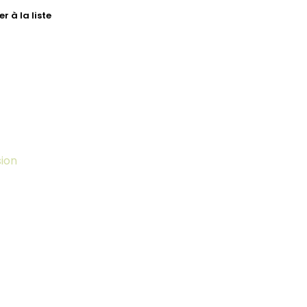
r à la liste
sion