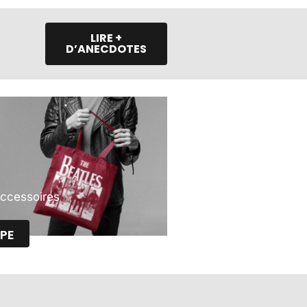
t
LIRE +
D’ANECDOTES
Accessoires
PE