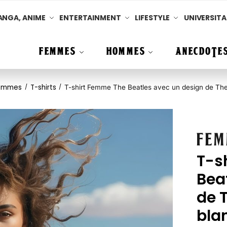
NGA, ANIME
ENTERTAINMENT
LIFESTYLE
UNIVERSITA
FEMMES
HOMMES
ANECDOTES
emmes
T-shirts
/
/
T-shirt Femme The Beatles avec un design de The
Fem
T-s
Bea
de T
bla