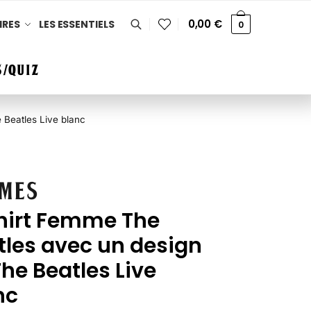
0,00
€
IRES
LES ESSENTIELS
0
/QUIZ
 Beatles Live blanc
mes
hirt Femme The
tles avec un design
he Beatles Live
nc