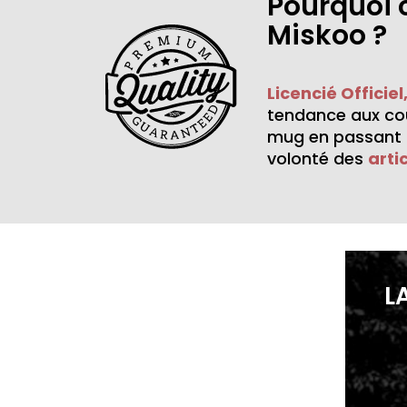
Pourquoi 
Miskoo ?
Licencié Officiel
tendance aux cou
mug en passant p
volonté des
arti
L