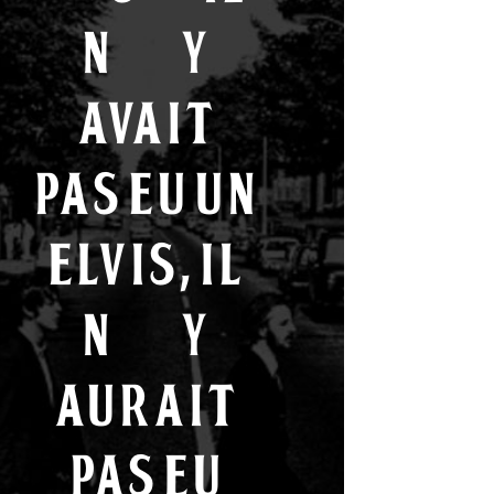
n’y
avait
pas eu un
Elvis, il
n’y
aurait
pas eu