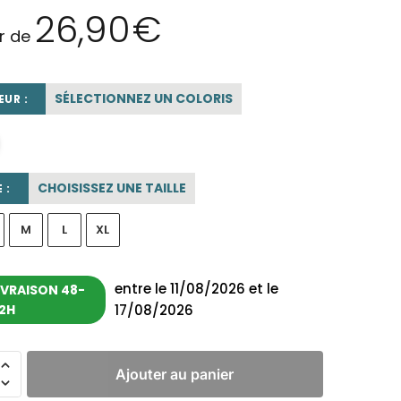
26,90
€
ir de
SÉLECTIONNEZ UN COLORIS
UR :
rose poudré
CHOISISSEZ UNE TAILLE
 :
M
L
XL
entre le 11/08/2026 et le
IVRAISON 48-
2H
17/08/2026
Ajouter au panier