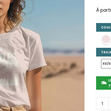
À part
COULE
TAILLE
XS/S
L
7