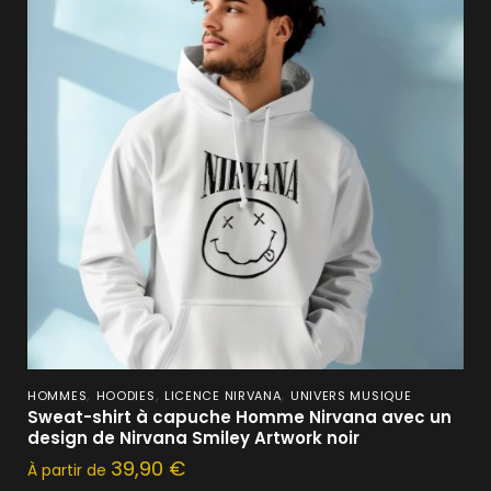
,
,
,
HOMMES
HOODIES
LICENCE NIRVANA
UNIVERS MUSIQUE
Sweat-shirt à capuche Homme Nirvana avec un
design de Nirvana Smiley Artwork noir
39,90
€
À partir de