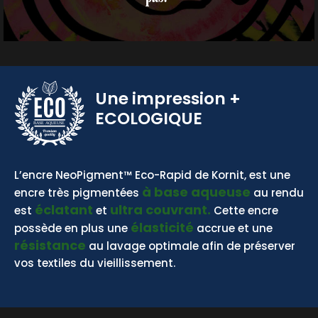
Une impression
+
ECOLOGIQUE
BASE AQUEUSE
L’encre NeoPigment™ Eco-Rapid de Kornit, est une
à base aqueuse
encre très pigmentées
au rendu
éclatant
ultra couvrant.
est
et
Cette encre
élasticité
possède en plus une
accrue et une
résistance
au lavage optimale afin de préserver
vos textiles du vieillissement.