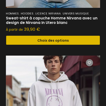
,
,
,
HOMMES
HOODIES
LICENCE NIRVANA
UNIVERS MUSIQUE
Sweat-shirt à capuche Homme Nirvana avec un
design de Nirvana In Utero blanc
39,90
€
À partir de
Choix des options