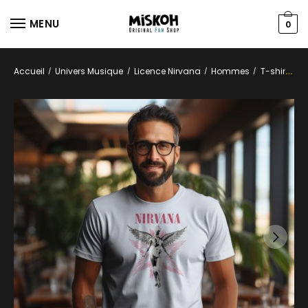
MENU
0
Accueil
Univers Musique
Licence Nirvana
Hommes
T-shirt
/
/
/
/
T-