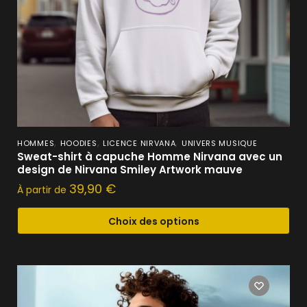
,
,
,
HOMMES
HOODIES
LICENCE NIRVANA
UNIVERS MUSIQUE
Sweat-shirt à capuche Homme Nirvana avec un
design de Nirvana Smiley Artwork mauve
39,90
€
À partir de
Choix des options