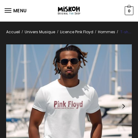
MENU
0
Accueil
Univers Musique
Licence Pink Floyd
Hommes
/
/
/
/
T-shirt Homme Pink Floyd avec un design de Pink Floyd