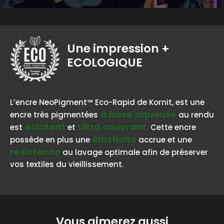
Une impression
+
ECOLOGIQUE
BASE AQUEUSE
L’encre NeoPigment™ Eco-Rapid de Kornit, est une
à base aqueuse
encre très pigmentées
au rendu
éclatant
ultra couvrant.
est
et
Cette encre
élasticité
possède en plus une
accrue et une
résistance
au lavage optimale afin de préserver
vos textiles du vieillissement.
Vous aimerez aussi