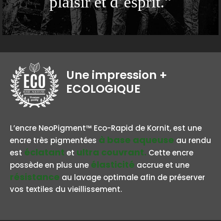
plaisir et d’esprit.“
Une impression
+
ECOLOGIQUE
BASE AQUEUSE
L’encre NeoPigment™ Eco-Rapid de Kornit, est une
à base aqueuse
encre très pigmentées
au rendu
éclatant
ultra couvrant.
est
et
Cette encre
élasticité
possède en plus une
accrue et une
résistance
au lavage optimale afin de préserver
vos textiles du vieillissement.