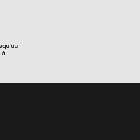
usqu’au
 à