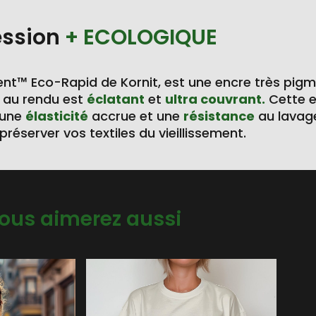
ession
+ ECOLOGIQUE
nt™ Eco-Rapid de Kornit, est une encre très pig
au rendu est
éclatant
et
ultra couvrant.
Cette 
 une
élasticité
accrue et une
résistance
au lavag
préserver vos textiles du vieillissement.
ous aimerez aussi