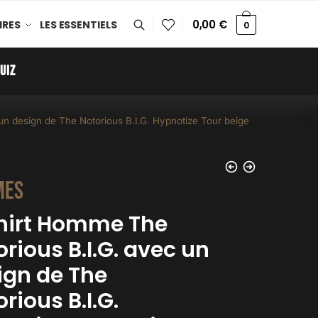
0,00
€
IRES
LES ESSENTIELS
0
UIZ
un design de The Notorious B.I.G. Hypnotize Tour beige
mes
hirt Homme The
rious B.I.G. avec un
ign de The
rious B.I.G.