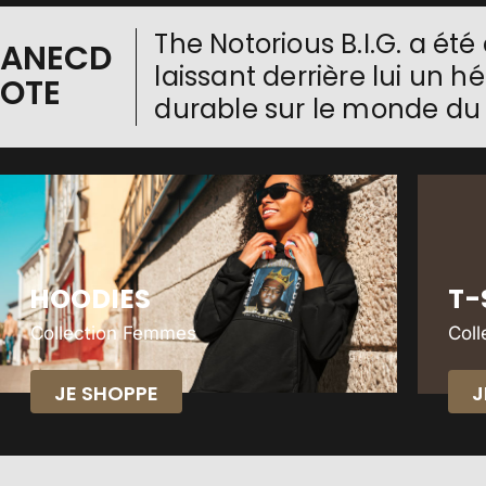
The Notorious B.I.G. a été
ANECD
laissant derrière lui un 
OTE
durable sur le monde du 
HOODIES
T-
Collection Femmes
Col
JE SHOPPE
J