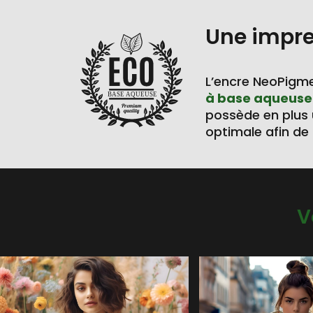
Une impr
L’encre NeoPigme
à base aqueuse
BASE AQUEUSE
possède en plus
optimale afin de 
V