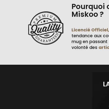
Pourquoi 
Miskoo ?
Licencié Officiel
tendance aux cou
mug en passant p
volonté des
arti
L