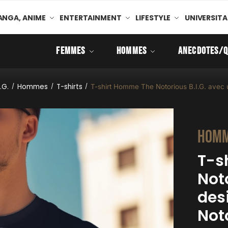
NGA, ANIME
ENTERTAINMENT
LIFESTYLE
UNIVERSITA
FEMMES
HOMMES
ANECDOTES/Q
.G.
Hommes
T-shirts
/
/
/
T-shirt Homme The Notorious B.I.G. avec 
Hom
T-s
Noto
des
Noto