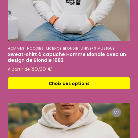
,
,
,
HOMMES
HOODIES
LICENCE BLONDIE
UNIVERS MUSIQUE
Sweat-shirt à capuche Homme Blondie avec un
design de Blondie 1982
39,90
€
À partir de
Choix des options