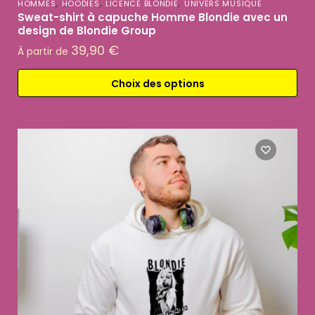
,
,
,
HOMMES
HOODIES
LICENCE BLONDIE
UNIVERS MUSIQUE
Sweat-shirt à capuche Homme Blondie avec un
design de Blondie Group
39,90
€
À partir de
Choix des options