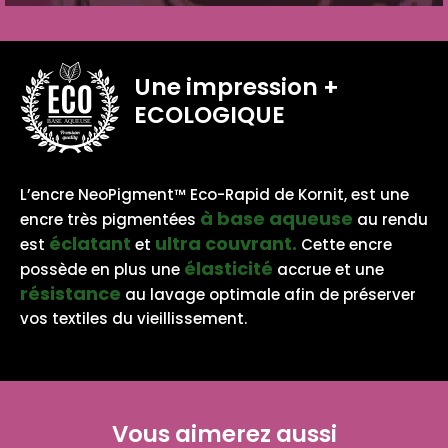
Une impression
+
ECOLOGIQUE
BASE AQUEUSE
L’encre NeoPigment™ Eco-Rapid de Kornit, est une
à base aqueuse
encre très pigmentées
au rendu
éclatant
ultra couvrant.
est
et
Cette encre
élasticité
possède en plus une
accrue et une
résistance
au lavage optimale afin de préserver
vos textiles du vieillissement.
Vous aimerez aussi