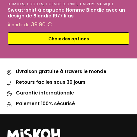
,
,
,
HOMMES
HOODIES
LICENCE BLONDIE
UNIVERS MUSIQUE
Sweat-shirt à capuche Homme Blondie avec un
design de Blondie 1977 lilas
39,90
€
À partir de
Choix des options
Livraison gratuite à travers le monde
Retours faciles sous 30 jours
Garantie internationale
Paiement 100% sécurisé