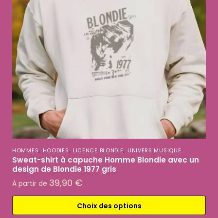
,
,
,
HOMMES
HOODIES
LICENCE BLONDIE
UNIVERS MUSIQUE
Sweat-shirt à capuche Homme Blondie avec un
design de Blondie 1977 gris
39,90
€
À partir de
Choix des options