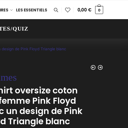
0,00
€
IRES
LES ESSENTIELS
0
TES/QUIZ
 design de Pink Floyd Triangle blanc
mes
hirt oversize coton
 femme Pink Floyd
c un design de Pink
yd Triangle blanc