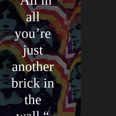
“All in
all
you’re
just
another
brick in
the