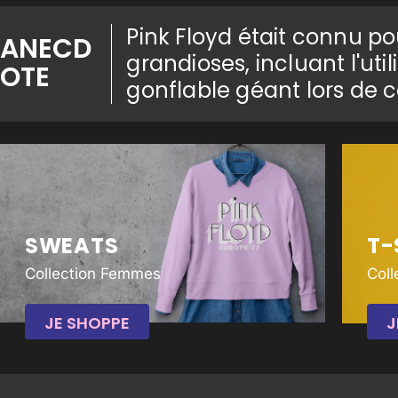
Pink Floyd était connu p
ANECD
grandioses, incluant l'u
OTE
gonflable géant lors de c
SWEATS
T-
Collection Femmes
Col
JE SHOPPE
J