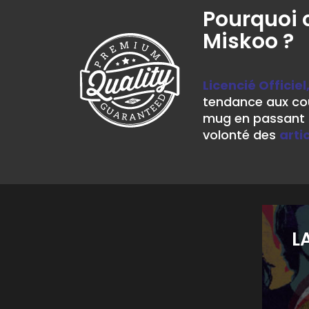
Pourquoi 
Miskoo ?
Licencié Officiel
tendance aux cou
mug en passant p
volonté des
arti
L