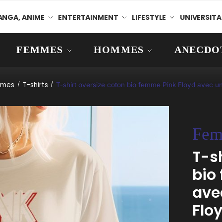
NGA, ANIME
ENTERTAINMENT
LIFESTYLE
UNIVERSITA
FEMMES
HOMMES
ANECDO
mes
T-shirts
/
/
T-shirt oversize coton bio femme Pink Floyd avec un
Fem
T-s
bio
ave
Flo