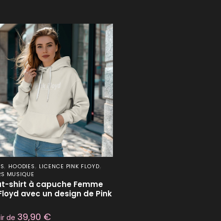
,
,
,
ES
HOODIES
LICENCE PINK FLOYD
RS MUSIQUE
t-shirt à capuche Femme
Floyd avec un design de Pink
d
39,90
€
tir de