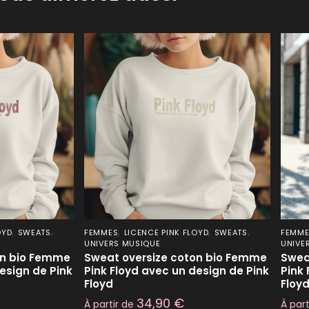
,
,
,
,
,
OYD
SWEATS
FEMMES
LICENCE PINK FLOYD
SWEATS
FEMM
UNIVERS MUSIQUE
UNIVE
on bio Femme
Sweat oversize coton bio Femme
Swea
esign de Pink
Pink Floyd avec un design de Pink
Pink 
Floyd
Floy
34,90
€
À partir de
À par