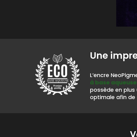
Une impr
L’encre NeoPigme
à base aqueuse
BASE AQUEUSE
possède en plus
optimale afin de 
V