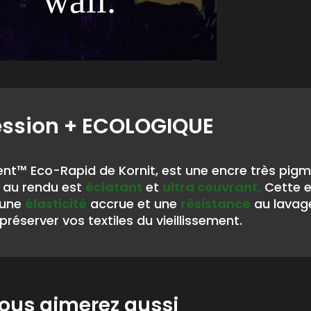
wall.“
ession
+ ECOLOGIQUE
nt™ Eco-Rapid de Kornit, est une encre très pig
au rendu est
éclatant
et
ultra couvrant.
Cette 
 une
élasticité
accrue et une
résistance
au lavag
préserver vos textiles du vieillissement.
ous aimerez aussi