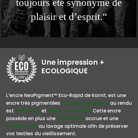
toujours été synonyme de
plaisir et d’esprit.“
Une impression
+
ECOLOGIQUE
BASE AQUEUSE
L’encre NeoPigment™ Eco-Rapid de Kornit, est une
à base aqueuse
encre très pigmentées
au rendu
éclatant
ultra couvrant.
est
et
Cette encre
élasticité
possède en plus une
accrue et une
résistance
au lavage optimale afin de préserver
vos textiles du vieillissement.