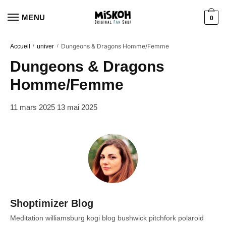
Aller
Aller
à
au
MENU
0
la
contenu
navigation
Dungeons & Dragons Homme/Femme
Accueil
/
univer
/
Dungeons & Dragons
Homme/Femme
11 mars 2025
13 mai 2025
Shoptimizer Blog
Meditation williamsburg kogi blog bushwick pitchfork polaroid