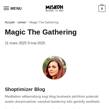
Aller
Aller
à
au
MENU
0
la
contenu
navigation
Magic The Gathering
Accueil
/
univer
/
Magic The Gathering
11 mars 2025
9 mai 2025
Shoptimizer Blog
Meditation williamsburg kogi blog bushwick pitchfork polaroid
austin dreamcatcher narwhal taxidermy tofu gentrify aesthetic.