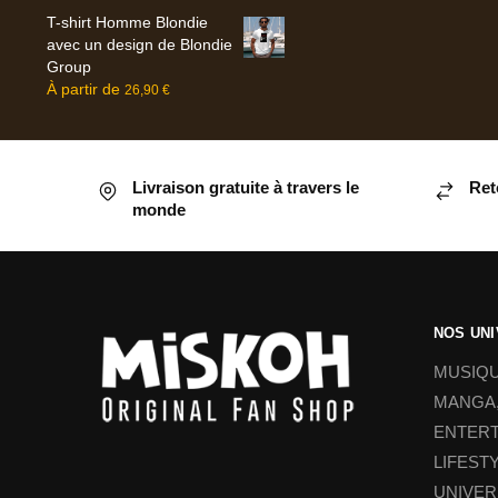
T-shirt Homme Blondie
avec un design de Blondie
Group
À partir de
26,90
€
Livraison gratuite à travers le
Ret
monde
NOS UN
MUSIQU
MANGA,
ENTER
LIFEST
UNIVER