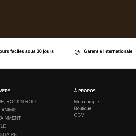
ours faciles sous 30 jours
Garantie internationale
IVERS
À PROPOS
E, ROCK’N ROLL
Mon compte
Boutique
 ANIME
CGV
TAINMENT
YLE
SITAIRE