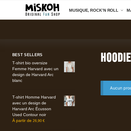
Aller
Aller
MUSIQUE, ROCK’N ROLL
M
à
au
la
contenu
navigation
Hoodi
BEST SELLERS
T-shirt bio oversize
Femme Harvard avec un
design de Harvard Arc
blanc
Aucun prod
T-shirt Homme Harvard
avec un design de
Harvard Arc Écusson
Used Contour noir
À partir de
26,90
€