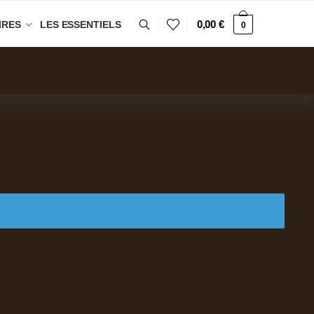
0,00
€
IRES
LES ESSENTIELS
0