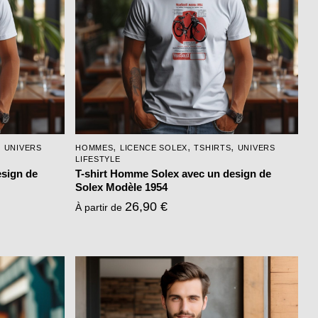
,
,
,
,
UNIVERS
HOMMES
LICENCE SOLEX
TSHIRTS
UNIVERS
LIFESTYLE
esign de
T-shirt Homme Solex avec un design de
Solex Modèle 1954
26,90
€
À partir de
Ce
produit
a
plusieurs