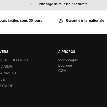
Affichage de tous les 7 résultats
ours faciles sous 30 jours
Garantie internationale
IVERS
À PROPOS
E, ROCK’N ROLL
Mon compte
Boutique
 ANIME
CGV
TAINMENT
YLE
SITAIRE