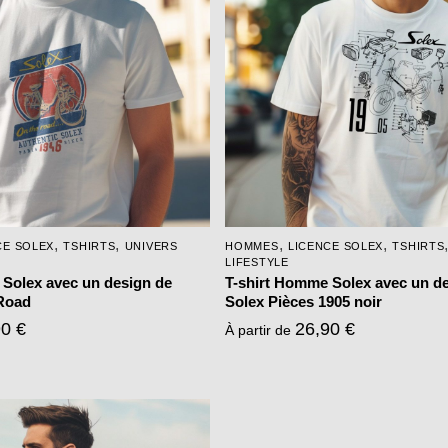
variations.
Les
options
peuvent
être
choisies
sur
la
page
,
,
,
,
CE SOLEX
TSHIRTS
UNIVERS
HOMMES
LICENCE SOLEX
TSHIRTS
du
LIFESTYLE
produit
 Solex avec un design de
T-shirt Homme Solex avec un d
Road
Solex Pièces 1905 noir
90
€
26,90
€
À partir de
Ce
produit