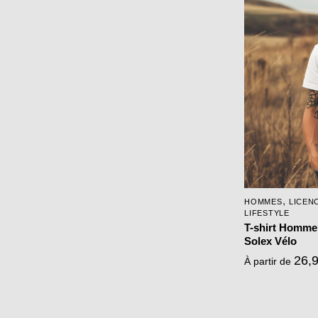
a
plusieurs
variations.
Les
options
peuvent
être
choisies
sur
la
page
,
HOMMES
LICEN
du
LIFESTYLE
produit
T-shirt Homme
Solex Vélo
26,
À partir de