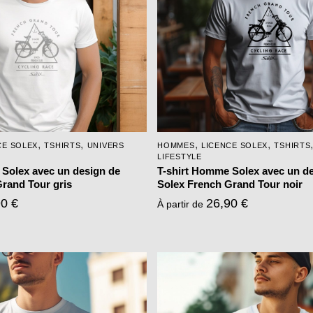
,
,
,
,
CE SOLEX
TSHIRTS
UNIVERS
HOMMES
LICENCE SOLEX
TSHIRTS
LIFESTYLE
 Solex avec un design de
T-shirt Homme Solex avec un d
rand Tour gris
Solex French Grand Tour noir
90
€
26,90
€
À partir de
Ce
produit
a
plusieurs