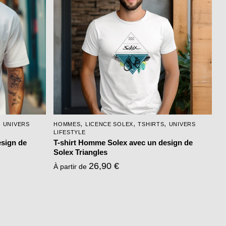
variations.
Les
options
peuvent
être
choisies
sur
la
page
,
,
,
,
UNIVERS
HOMMES
LICENCE SOLEX
TSHIRTS
UNIVERS
du
LIFESTYLE
produit
esign de
T-shirt Homme Solex avec un design de
Solex Triangles
26,90
€
À partir de
Ce
produit