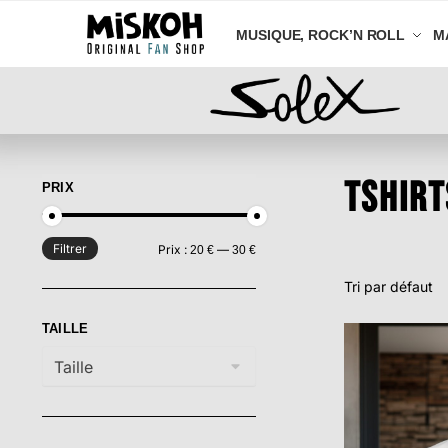
Aller
Aller
MUSIQUE, ROCK’N ROLL
M
à
au
la
contenu
navigation
Tshirt
PRIX
Filtrer
Prix
Prix
Prix :
—
20 €
30 €
min
max
TAILLE