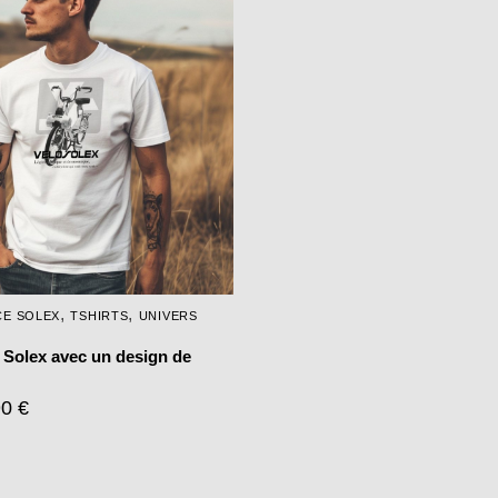
a
plusieurs
variations.
Les
options
peuvent
être
choisies
sur
la
page
,
,
CE SOLEX
TSHIRTS
UNIVERS
du
produit
 Solex avec un design de
90
€