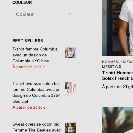
COULEUR
BEST SELLERS
T-shirt femme Columbia
avec un design de
Columbia NYC bleu
,
HOMMES
LICEN
À partir de
LIFESTYLE
26,90
€
T-shirt Homme
Solex French G
T-shirt oversize coton bio
26,
À partir de
femme Columbia avec un
design de Columbia 1754
bleu ciel
À partir de
26,90
€
Ce
produit
Sweat oversize coton bio
a
Femme The Beatles avec
plusieurs