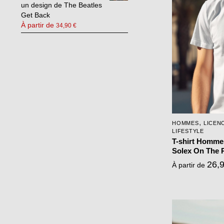
un design de The Beatles
variations.
Get Back
Les
À partir de
34,90
€
options
peuvent
être
choisies
sur
la
page
,
HOMMES
LICEN
du
LIFESTYLE
produit
T-shirt Homme
Solex On The 
26,
À partir de
Ce
produit