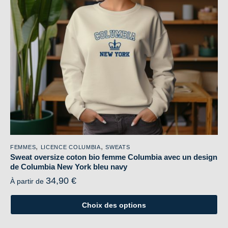
être
choisies
sur
la
page
du
produit
,
,
FEMMES
LICENCE COLUMBIA
SWEATS
Sweat oversize coton bio femme Columbia avec un design
de Columbia New York bleu navy
34,90
€
À partir de
Choix des options
Ce