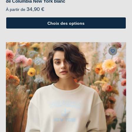
de Columbia New York blanc
34,90
€
À partir de
Choix des options
Ce
produit
a
plusieurs
variations.
Les
options
peuvent
être
choisies
sur
la
page
du
produit