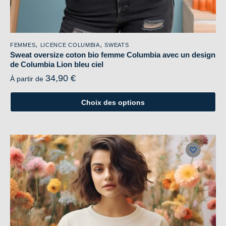
,
,
FEMMES
LICENCE COLUMBIA
SWEATS
Sweat oversize coton bio femme Columbia avec un design
de Columbia Lion bleu ciel
34,90
€
À partir de
Choix des options
Ce
produit
a
plusieurs
variations.
Les
options
peuvent
être