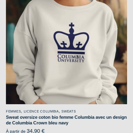
variations.
Les
options
peuvent
être
choisies
sur
la
page
du
produit
,
,
FEMMES
LICENCE COLUMBIA
SWEATS
Sweat oversize coton bio femme Columbia avec un design
de Columbia Crown bleu navy
34,90
€
À partir de