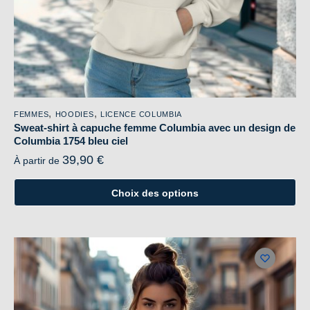
du
produit
,
,
FEMMES
HOODIES
LICENCE COLUMBIA
Sweat-shirt à capuche femme Columbia avec un design de
Columbia 1754 bleu ciel
39,90
€
À partir de
Choix des options
Ce
produit
a
plusieurs
variations.
Les