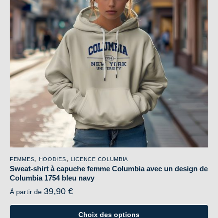
options
peuvent
être
choisies
sur
la
page
du
produit
,
,
FEMMES
HOODIES
LICENCE COLUMBIA
Sweat-shirt à capuche femme Columbia avec un design de
Columbia 1754 bleu navy
39,90
€
À partir de
Choix des options