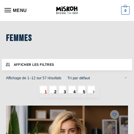
Aller
Aller
à
au
MENU
0
la
contenu
navigation
Femmes
AFFICHER LES FILTRES
Affichage de 1–12 sur 57 résultats
1
2
3
4
5