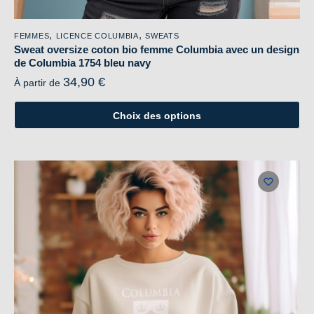
,
,
FEMMES
LICENCE COLUMBIA
SWEATS
Sweat oversize coton bio femme Columbia avec un design
de Columbia 1754 bleu navy
34,90
€
À partir de
Choix des options
Ce
produit
a
plusieurs
variations.
Les
options
peuvent
être
choisies
sur