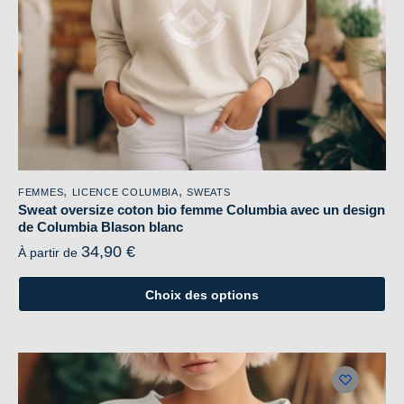
la
page
du
produit
,
,
FEMMES
LICENCE COLUMBIA
SWEATS
Sweat oversize coton bio femme Columbia avec un design
de Columbia Blason blanc
34,90
€
À partir de
Choix des options
Ce
produit
a
plusieurs