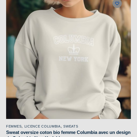
plusieurs
variations.
Les
options
peuvent
être
choisies
sur
la
page
du
produit
,
,
FEMMES
LICENCE COLUMBIA
SWEATS
Sweat oversize coton bio femme Columbia avec un design