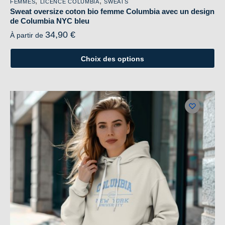
,
,
FEMMES
LICENCE COLUMBIA
SWEATS
Sweat oversize coton bio femme Columbia avec un design
de Columbia NYC bleu
34,90
€
À partir de
Choix des options
Ce
produit
a
plusieurs
variations.
Les
options
peuvent
être
choisies
sur
la
page