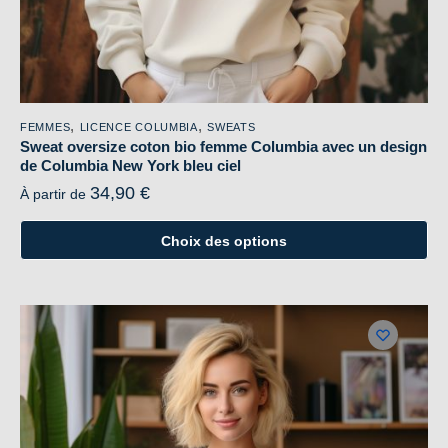
,
,
FEMMES
LICENCE COLUMBIA
SWEATS
Sweat oversize coton bio femme Columbia avec un design
de Columbia New York bleu ciel
34,90
€
À partir de
Choix des options
Ce
produit
a
plusieurs
variations.
Les
options
peuvent