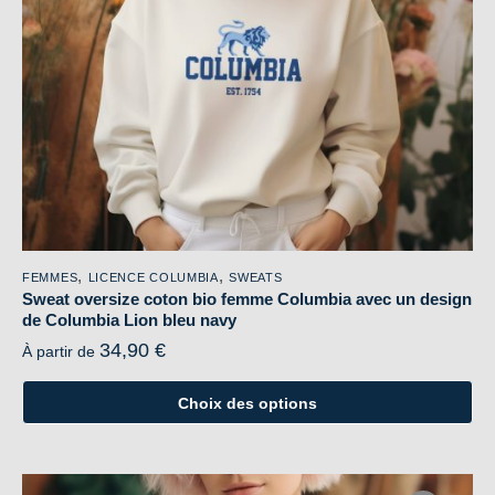
choisies
sur
la
page
du
produit
,
,
FEMMES
LICENCE COLUMBIA
SWEATS
Sweat oversize coton bio femme Columbia avec un design
de Columbia Lion bleu navy
34,90
€
À partir de
Choix des options
Ce
produit
a