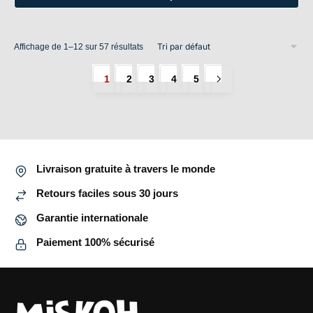
Ce
produit
Affichage de 1–12 sur 57 résultats
a
plusieurs
1
2
3
4
5
variations.
Les
options
peuvent
être
Livraison gratuite à travers le monde
choisies
sur
Retours faciles sous 30 jours
la
Garantie internationale
page
du
Paiement 100% sécurisé
produit