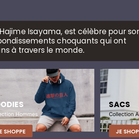
r Hajime Isayama, est célèbre pour so
rebondissements choquants qui ont
ans à travers le monde.
ODIES
SACS
lection Hommes
Collection 
E SHOPPE
JE SHOP