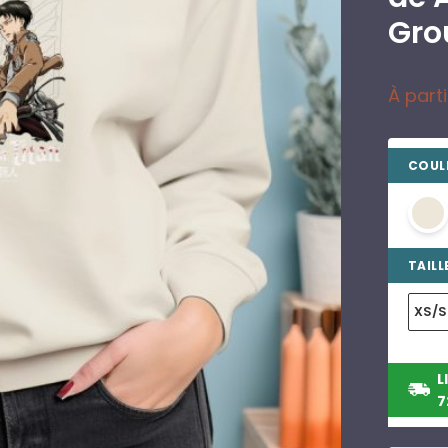
Gro
À part
COULE
TAILLE
XS/S
L
7