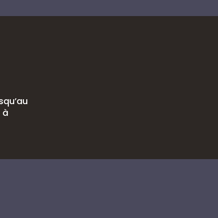
usqu’au
 à