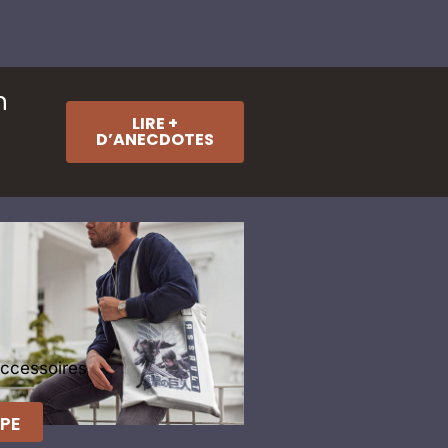
n
LIRE +
D’ANECDOTES
Accessoires
PE