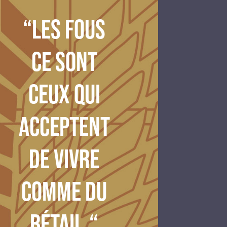
“Les fous
ce sont
ceux qui
acceptent
de vivre
comme du
bétail.“