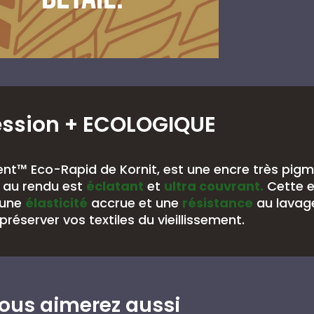
ession
+ ECOLOGIQUE
nt™ Eco-Rapid de Kornit, est une encre très pig
au rendu est
éclatant
et
ultra couvrant.
Cette 
 une
élasticité
accrue et une
résistance
au lavag
préserver vos textiles du vieillissement.
ous aimerez aussi