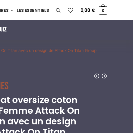
0,00
€
IRES
LES ESSENTIELS
0
UIZ
 On Titan avec un design de Attack On Titan Group
es
at oversize coton
 Femme Attack On
an avec un design
Attack On Titan