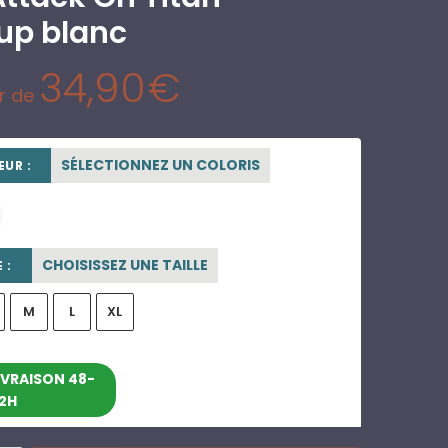
up blanc
34,90
€
ir de
SÉLECTIONNEZ UN COLORIS
UR :
beige sable
CHOISISSEZ UNE TAILLE
 :
M
L
XL
entre le 10/08/2026 et le
IVRAISON 48-
2H
16/08/2026