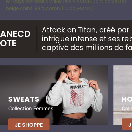
le rouge bordeaux chiné : 65 % coton, 35 % polyester;
beige chiné: 99 % coton, 1 % polyester)
Attack on Titan, créé pa
ANECD
intrigue intense et ses 
OTE
captivé des millions de f
SWEATS
HO
Collection Femmes
Col
JE SHOPPE
J