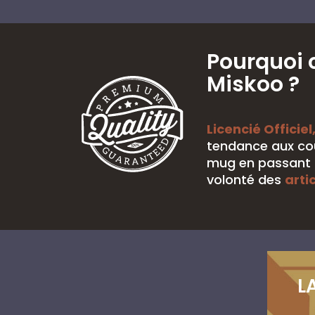
Pourquoi 
Miskoo ?
Licencié Officiel
tendance aux cou
mug en passant p
volonté des
arti
L