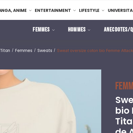
NGA, ANIME
ENTERTAINMENT
LIFESTYLE
UNIVERSITA
FEMMES
HOMMES
ANECDOTES/Q
Titan
Femmes
Sweats
/
/
/
Sweat oversize coton bio Femme Attack
Femm
Swe
bio
Tit
de 