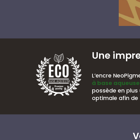
Une impr
L’encre NeoPigme
à base aqueuse
BASE AQUEUSE
possède en plus
optimale afin de 
V