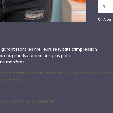
Ajoute
 garantissant les meilleurs résultats d’impression.
ins des grands comme des plus petits.
une manières.
 d’impression parfaits quel que soit le procédé d’impres
s et enfants
: 50 % coton, 50 % polyester;