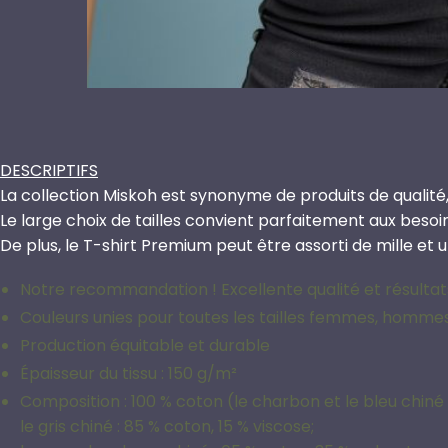
DESCRIPTIFS
La collection Miskoh est synonyme de produits de qualité,
Le large choix de tailles convient parfaitement aux beso
De plus, le T-shirt Premium peut être assorti de mille et 
Notre recommandation ! Excellente qualité et résultats
Couleurs unies pour toutes les tailles femmes, homme
Production équitable et durable
Épaisseur du tissu : 150 g/m²
Composition : 100 % coton (le charbon et le bleu chiné 
le gris chiné : 85 % coton, 15 % viscose;