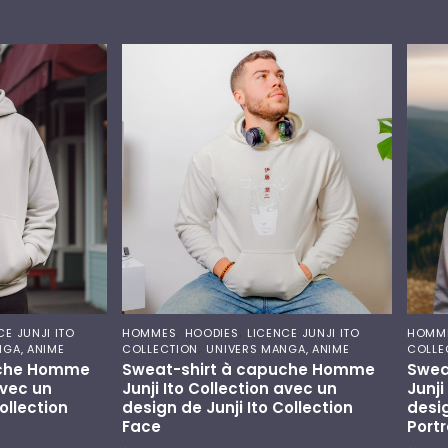
,
,
CE JUNJI ITO
HOMMES
HOODIES
LICENCE JUNJI ITO
HOMM
,
NGA, ANIME
COLLECTION
UNIVERS MANGA, ANIME
COLLE
uche Homme
Sweat-shirt à capuche Homme
Swea
avec un
Junji Ito Collection avec un
Junji
ollection
design de Junji Ito Collection
desig
Face
Portr